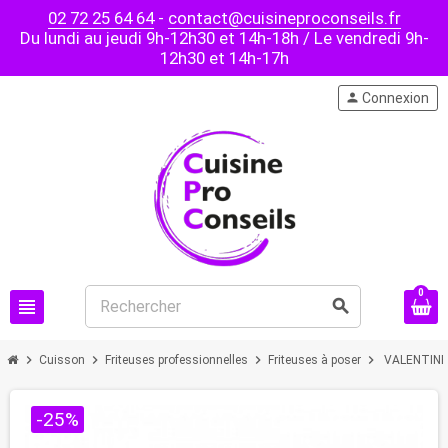
02 72 25 64 64
-
contact@cuisineproconseils.fr
Du lundi au jeudi 9h-12h30 et 14h-18h / Le vendredi 9h-
12h30 et 14h-17h
person
Connexion
0
view_headline
search
chevron_right
chevron_right
chevron_right
chevron_right
Cuisson
Friteuses professionnelles
Friteuses à poser
VALENTINE - 
-25%