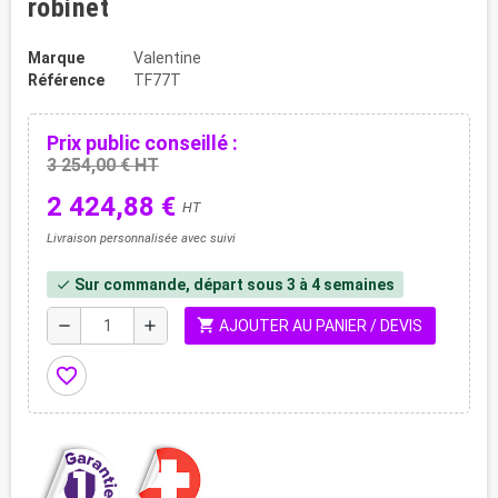
robinet
Marque
Valentine
Référence
TF77T
Prix public conseillé :
3 254,00 € HT
2 424,88 €
HT
Livraison personnalisée avec suivi
Sur commande, départ sous 3 à 4 semaines
check
shopping_cart
remove
add
AJOUTER AU PANIER / DEVIS
favorite_border