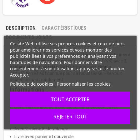
DESCRIPTION
CARACTÉRISTIQUES
DOCUMENTS JOINTS
Ce site Web utilise ses propres cookies et ceux de tiers
pour améliorer nos services et vous montrer des
Friteuse de table de la marque
Valentine, fabriquant suisse
publicités liées à vos préférences en analysant vos
depuis 60 ans, avec une capacité de
2 x 7 L
est livré avec
2
habitudes de navigation. Pour donner votre
paniers et 2 couvercles
. Cette friteuse est simple
consentement à son utilisation, appuyez sur le bouton
d'utilisation et est connue pour sa robustesse. Elle vous
Accepter.
assure un haut rendement.
Politique de cookies
Personnaliser les cookies
Informations :
TOUT ACCEPTER
Construction tout inox
Cuve inox emboutie d'une pièce, sans soudure, avec
angles arrondis pour faciliter le nettoyage
REJETER TOUT
Châssis et cuve amovibles
Avec 2 robinets de vidange
Livré avec panier et couvercle