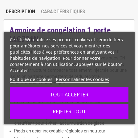
DESCRIPTION
CARACTÉRISTIQUES
Armoire de congélation 1 porte
IAG701N
Ce site Web utilise ses propres cookies et ceux de tiers
pour améliorer nos services et vous montrer des
publicités liées à vos préférences en analysant vos
Cette armoire froide négative avec une capacité de 610
habitudes de navigation. Pour donner votre
litres vous permettra de stocker directement vos bacs GN
consentement à son utilisation, appuyez sur le bouton
2/1 à une température recommandée de -18°C. L'éclairage
Accepter.
LED et la structure compacte totalement injectée pour une
isolation parfaite permettent de réduire votre
Politique de cookies
Personnaliser les cookies
consommation énergétique.
Informations :
TOUT ACCEPTER
Extérieur inox AISI 304, intérieur inox AISI 430
Arrière en tôle galvanisée
REJETER TOUT
1 porte avec poignée intégrée, équipée d'un cordon
chauffant pour éviter l'accumulation de glace
Pieds en acier inoxydable réglables en hauteur