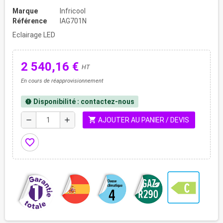
Marque
Infricool
Référence
IAG701N
Eclairage LED
2 540,16 €
HT
En cours de réapprovisionnement
Disponibilité : contactez-nous
new_releases
shopping_cart
remove
add
AJOUTER AU PANIER / DEVIS
favorite_border