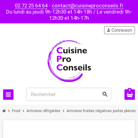
02 72 25 64 64
-
contact@cuisineproconseils.fr
Du lundi au jeudi 9h-12h30 et 14h-18h / Le vendredi 9h-
12h30 et 14h-17h
person
Connexion
0
view_headline
search
chevron_right
chevron_right
chevron_right
chev
Froid
Armoires réfrigérées
Armoires froides négatives portes pleines