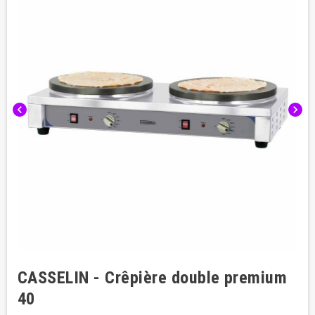
chevron_left
chevron_right
CASSELIN - Crêpière double premium
40