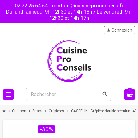
02 72 25 64 64
-
contact@cuisineproconseils.fr
Du lundi au jeudi 9h-12h30 et 14h-18h / Le vendredi 9h-
12h30 et 14h-17h
person
Connexion
0
view_headline
search
chevron_right
chevron_right
chevron_right
chevron_right
Cuisson
Snack
Crêpières
CASSELIN - Crêpière double premium 40
PROMO !
-30%