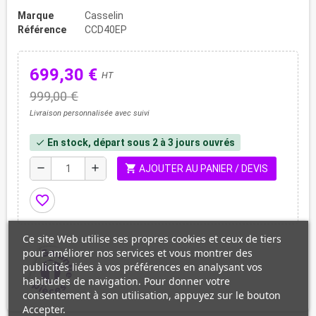
Marque
Casselin
Référence
CCD40EP
699,30 €
HT
999,00 €
Livraison personnalisée avec suivi
En stock, départ sous 2 à 3 jours ouvrés
check
shopping_cart
remove
add
AJOUTER AU PANIER / DEVIS
favorite_border
Ce site Web utilise ses propres cookies et ceux de tiers
pour améliorer nos services et vous montrer des
publicités liées à vos préférences en analysant vos
habitudes de navigation. Pour donner votre
consentement à son utilisation, appuyez sur le bouton
Accepter.