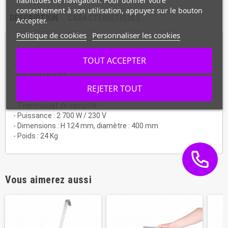
habitudes de navigation. Pour donner votre
consentement à son utilisation, appuyez sur le bouton
DESCRIPTION
CARACTÉRISTIQUES
Accepter.
Politique de cookies
Personnaliser les cookies
- Châssis rond en inox
TOUT ACCEPTER
- Epaisseur de la plaque en fonte 27mm
- Bouton On/Off
- Plaque en fonte Ø400 mm usinage ultra fin
REJETER TOUT
- Thermostat réglable de 140°C à 300°C
- Thermostat de sécurité
- Puissance : 2 700 W / 230 V
- Dimensions : H 124 mm, diamètre : 400 mm
- Poids : 24 Kg
Vous aimerez aussi