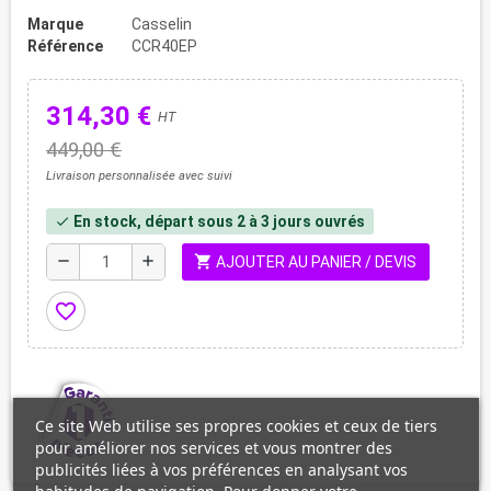
Marque
Casselin
Référence
CCR40EP
314,30 €
HT
449,00 €
Livraison personnalisée avec suivi
En stock, départ sous 2 à 3 jours ouvrés
check
shopping_cart
remove
add
AJOUTER AU PANIER / DEVIS
favorite_border
Ce site Web utilise ses propres cookies et ceux de tiers
pour améliorer nos services et vous montrer des
publicités liées à vos préférences en analysant vos