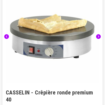
chevron_left
chevron_right
CASSELIN - Crêpière ronde premium
40