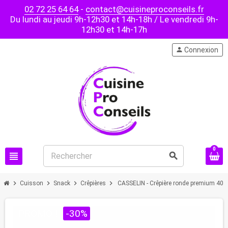
02 72 25 64 64
-
contact@cuisineproconseils.fr
Du lundi au jeudi 9h-12h30 et 14h-18h / Le vendredi 9h-
12h30 et 14h-17h
person
Connexion
0
view_headline
search
chevron_right
chevron_right
chevron_right
chevron_right
Cuisson
Snack
Crêpières
CASSELIN - Crêpière ronde premium 40
PROMO !
-30%