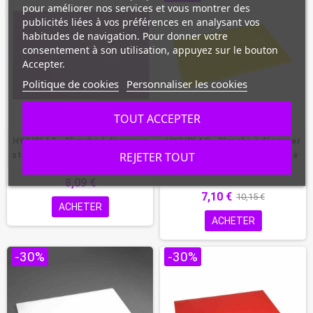
pour améliorer nos services et vous montrer des
publicités liées à vos préférences en analysant vos
habitudes de navigation. Pour donner votre
consentement à son utilisation, appuyez sur le bouton
Accepter.
Politique de cookies
Personnaliser les cookies
TOUT ACCEPTER
HYGIPLAS - Planche à découper
HYGIPLAS - Planche à découper
REJETER TOUT
standard basse densité violette
antibactérienne basse densité
jaune
8,09 €
7,10 €
10,15 €
ACHETER
ACHETER
-30%
-30%