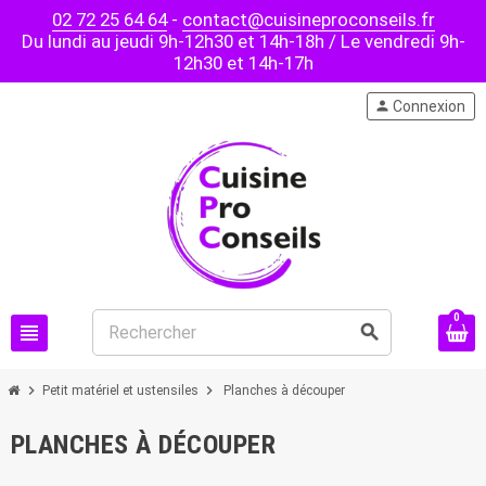
02 72 25 64 64
-
contact@cuisineproconseils.fr
Du lundi au jeudi 9h-12h30 et 14h-18h / Le vendredi 9h-
12h30 et 14h-17h
person
Connexion
0
view_headline
search
chevron_right
chevron_right
Petit matériel et ustensiles
Planches à découper
PLANCHES À DÉCOUPER