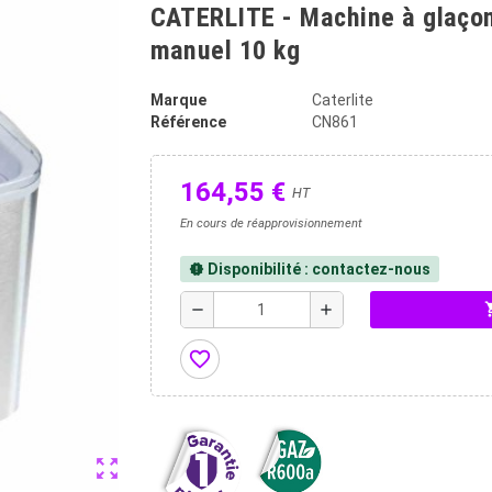
CATERLITE - Machine à glaçon
manuel 10 kg
Marque
Caterlite
Référence
CN861
164,55 €
HT
En cours de réapprovisionnement
Disponibilité : contactez-nous
new_releases
shopp
remove
add
favorite_border
zoom_out_map