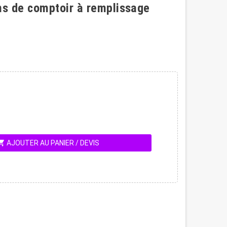
s de comptoir à remplissage
ing_cart
AJOUTER AU PANIER / DEVIS