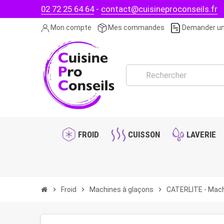
02 72 25 64 64
-
contact@cuisineproconseils.fr
Mon compte
Mes commandes
Demander un
FROID
CUISSON
LAVERIE
chevron_right
Froid
chevron_right
Machines à glaçons
chevron_right
CATERLITE - Mach