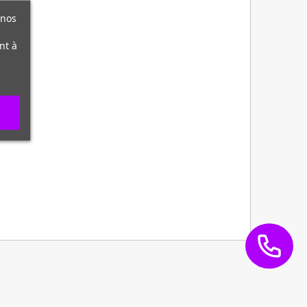
 nos
nt à