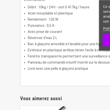
Ce s
Débit : 10kg / 24 h - soit 0.417kg / heure
serv
Acier inoxydable et plastique
anal
Rendement : 120 W
son 
Puissance : 0,5 A
Poli
Avec prise de courant
Réservoir d'eau 2 L
Bac à glaçons amovible et lavable pour une hygiène
Extérieur en plastique antibactérien facile à nettoye
Fenêtre transparente permettant une surveillance s
Panneau de commande intuitif monté sur le dessus
Livré avec une pelle à glaçons pratique
Vous aimerez aussi