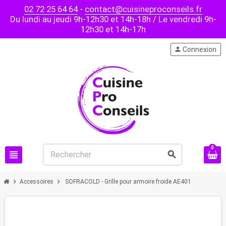
02 72 25 64 64
-
contact@cuisineproconseils.fr
Du lundi au jeudi 9h-12h30 et 14h-18h / Le vendredi 9h-
12h30 et 14h-17h
person
Connexion
0
view_headline
search
chevron_right
chevron_right
Accessoires
SOFRACOLD - Grille pour armoire froide AE401