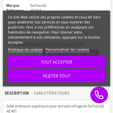
Marque
Sofracold
Référence
AEGR4
Ce site Web utilise ses propres cookies et ceux de tiers
pour améliorer nos services et vous montrer des
24,00 €
publicités liées à vos préférences en analysant vos
HT
habitudes de navigation. Pour donner votre
Livraison personnalisée avec suivi
consentement à son utilisation, appuyez sur le bouton
Accepter.
En stock, départ sous 2 à 3 jours ouvrés
check
Politique de cookies
Personnaliser les cookies
shopping_cart
remove
add
AJOUTER AU PANIER / DEVIS
TOUT ACCEPTER
favorite_border
REJETER TOUT
DESCRIPTION
CARACTÉRISTIQUES
Grille intérieure supérieure pour armoire réfrigérée Sofracold
AE401