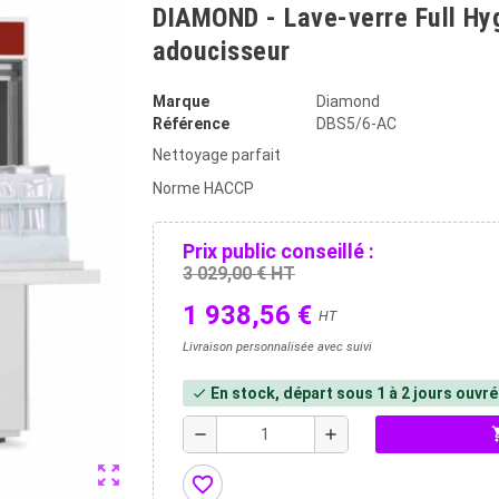
DIAMOND - Lave-verre Full H
adoucisseur
Marque
Diamond
Référence
DBS5/6-AC
Nettoyage parfait
Norme HACCP
Prix public conseillé :
3 029,00 € HT
1 938,56 €
HT
Livraison personnalisée avec suivi
En stock, départ sous 1 à 2 jours ouvr
check
shopp
remove
add
zoom_out_map
favorite_border