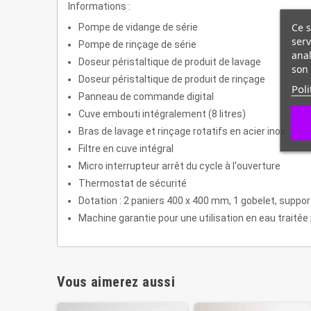
Informations :
Ce s
Pompe de vidange de série
serv
Pompe de rinçage de série
anal
Doseur péristaltique de produit de lavage
son 
Doseur péristaltique de produit de rinçage
Poli
Panneau de commande digital
Cuve embouti intégralement (8 litres)
Bras de lavage et rinçage rotatifs en acier inox
Filtre en cuve intégral
Micro interrupteur arrêt du cycle à l'ouverture
Thermostat de sécurité
Dotation : 2 paniers 400 x 400 mm, 1 gobelet, supp
Machine garantie pour une utilisation en eau traité
Vous aimerez aussi