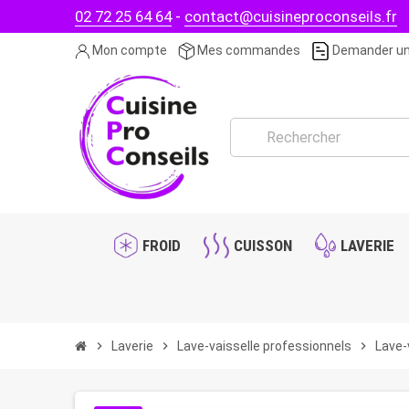
02 72 25 64 64
-
contact@cuisineproconseils.fr
Mon compte
Mes commandes
Demander un
FROID
CUISSON
LAVERIE
chevron_right
Laverie
chevron_right
Lave-vaisselle professionnels
chevron_right
Lave-