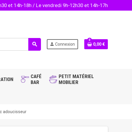
2h30 et 14h-18h / Le vendredi 9h-12h30 et 14h-17h
0
search
person
Connexion
0,00 €
CAFÉ
PETIT MATÉRIEL
ATION
BAR
MOBILIER
ec adoucisseur