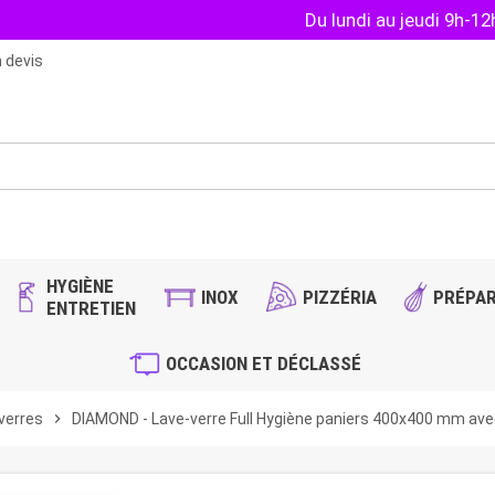
Du lundi au jeudi 9h-1
 devis
HYGIÈNE
INOX
PIZZÉRIA
PRÉPAR
ENTRETIEN
OCCASION ET DÉCLASSÉ
verres
chevron_right
DIAMOND - Lave-verre Full Hygiène paniers 400x400 mm av