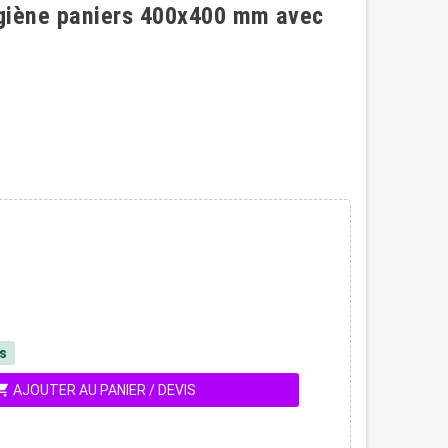
ygiène paniers 400x400 mm avec
és
ing_cart
AJOUTER AU PANIER / DEVIS