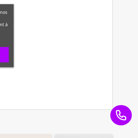
 nos
nt à