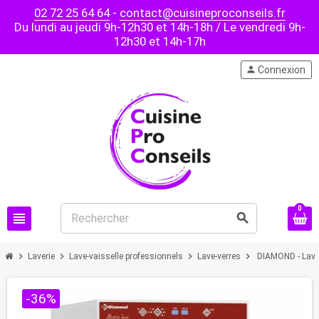
02 72 25 64 64
-
contact@cuisineproconseils.fr
Du lundi au jeudi 9h-12h30 et 14h-18h / Le vendredi 9h-
12h30 et 14h-17h
person
Connexion
0
view_headline
search
chevron_right
chevron_right
chevron_right
chevron_right
Laverie
Lave-vaisselle professionnels
Lave-verres
DIAMOND - Lave
-36%