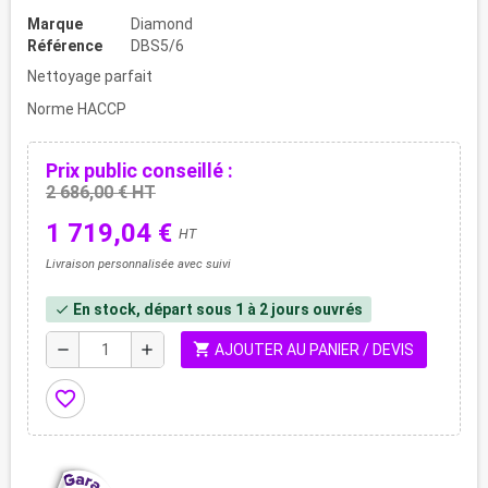
Marque
Diamond
Référence
DBS5/6
Nettoyage parfait
Norme HACCP
Prix public conseillé :
2 686,00 € HT
1 719,04 €
HT
Livraison personnalisée avec suivi
En stock, départ sous 1 à 2 jours ouvrés
check
shopping_cart
remove
add
AJOUTER AU PANIER / DEVIS
favorite_border