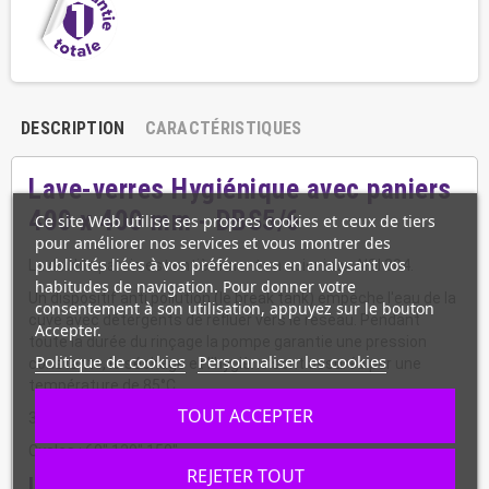
DESCRIPTION
CARACTÉRISTIQUES
Lave-verres Hygiénique avec paniers
400 x 400 mm - DBS5/6
Ce site Web utilise ses propres cookies et ceux de tiers
pour améliorer nos services et vous montrer des
publicités liées à vos préférences en analysant vos
La double parois est entièrement en acier inox AISI 304.
habitudes de navigation. Pour donner votre
Un dispositif anti pollution (le break tank) empêche l'eau de la
consentement à son utilisation, appuyez sur le bouton
cuve avec détergents de refluer vers le reseau. Pendant
Accepter.
toute la durée du rinçage la pompe garantie une pression
Politique de cookies
Personnaliser les cookies
constante, le séchage et l'hygiène sont assurés par une
température de 85°C.
TOUT ACCEPTER
3 phase de lavage : lavage, décharge, rinçage.
Cycles : 60" 120" 150"
REJETER TOUT
Informations :