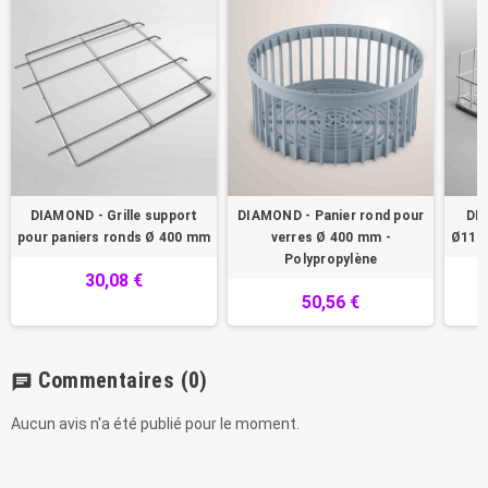
DIAMOND - Grille support
DIAMOND - Panier rond pour
DIA
pour paniers ronds Ø 400 mm
verres Ø 400 mm -
Ø110
Polypropylène
30,08 €
50,56 €
Commentaires
(0)
chat
Aucun avis n'a été publié pour le moment.