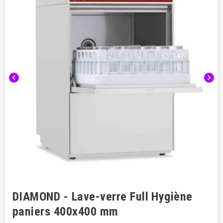
chevron_left
chevron_right
DIAMOND - Lave-verre Full Hygiène
paniers 400x400 mm