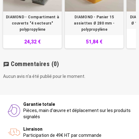
DIAMOND - Compartiment à
DIAMOND - Panier 15
DIAM
couverts "4 secteurs"
assiettes Ø 280 mm -
Ø 1
polypropylène
polypropylène
24,32 €
51,84 €
Commentaires
(0)
chat
Aucun avis n'a été publié pour le moment.
Garantie totale
Pièces, main d'œuvre et déplacement sur les produits
signalés
Livraison
Participation de 49€ HT par commande