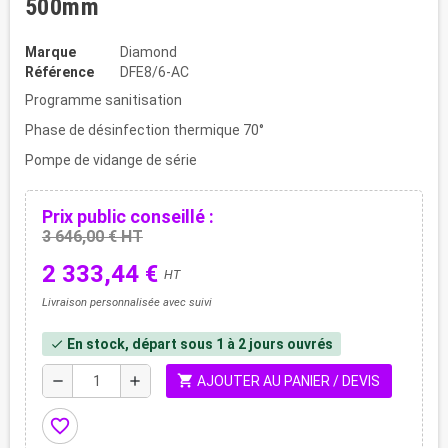
500mm
Marque
Diamond
Référence
DFE8/6-AC
Programme sanitisation
Phase de désinfection thermique 70°
Pompe de vidange de série
Prix public conseillé :
3 646,00 € HT
2 333,44 €
HT
Livraison personnalisée avec suivi
En stock, départ sous 1 à 2 jours ouvrés
check
shopping_cart
remove
add
AJOUTER AU PANIER / DEVIS
favorite_border