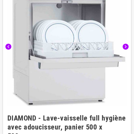
chevron_left
chevron_right
DIAMOND - Lave-vaisselle full hygiène
avec adoucisseur, panier 500 x