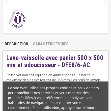
DESCRIPTION
CARACTÉRISTIQUES
Lave-vaisselle avec panier 500 x 500
mm et adoucisseur - DFE8/6-AC
Cette version est équipée en 400V triphasé. La hauteur
maximale des assiettes est de 365 mm. Les bras de lavage
et rinçage sont rotatifs. Les gicleurs sont autonettoyants.
Ce site Web utilise ses propres cookies et ceux de tiers
Les doseurs péristatique de produit de rinçage et de lavage
pour améliorer nos services et vous montrer des
sont inclus.
publicités liées à vos préférences en analysant vos
3 phases de lavage : lavage, décharge, rinçage
habitudes de navigation. Pour donner votre
consentement à son utilisation, appuyez sur le bouton
Cycle 60", 110", 150" ou continu