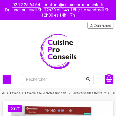
02 72 25 64 64
-
contact@cuisineproconseils.fr
Du lundi au jeudi 9h-12h30 et 14h-18h / Le vendredi 9h-
12h30 et 14h-17h
person
Connexion
0
view_headline
search
chevron_right
chevron_right
chevron_right
chevron_right
Laverie
Lave-vaisselle professionnels
Lave-vaisselles frontaux
DI
-36%