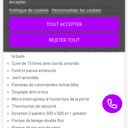
Accepter.
Avec la sanitisation vous éliminez les germes et bactéries
Politique de cookies
Personnaliser les cookies
selon la norme EN15883. Niveau d'hygiène bien supérieur à un
cycle normal.
TOUT ACCEPTER
Informations :
Panneau de commande digital
REJETER TOUT
Affichage de température cuve et boiler
Porte à fermeture automatique et ouverture partielle pour
la buée
Cuve de 15 litres avec bords arrondis
Fond et parois emboutis
Joint amovible
Panneau de commandes extractible
Soupape anti retour
Micro interrupteur à l'ouverture de la porte
Thermostat de sécurité
Dotation 2 paniers 500 x 500 et 1 gobelet
Pompe de lavage double flux
Pompe de rinçage de série