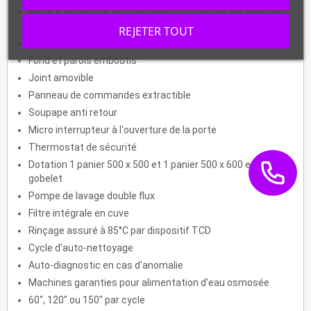
Porte à fermeture automatique et ouverture partielle pour
la buée
REJETER TOUT
Cuve de 23 litres avec bords arrondis
Fond et parois emboutis
Joint amovible
Panneau de commandes extractible
Soupape anti retour
Micro interrupteur à l'ouverture de la porte
Thermostat de sécurité
Dotation 1 panier 500 x 500 et 1 panier 500 x 600 et 1
gobelet
Pompe de lavage double flux
Filtre intégrale en cuve
Rinçage assuré à 85°C par dispositif TCD
Cycle d'auto-nettoyage
Auto-diagnostic en cas d'anomalie
Machines garanties pour alimentation d'eau osmosée
60", 120" ou 150" par cycle