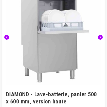
chevron_left
chevron_right
DIAMOND - Lave-batterie, panier 500
x 600 mm, version haute