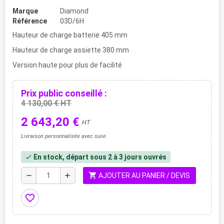
Marque
Diamond
Référence
03D/6H
Hauteur de charge batterie 405 mm
Hauteur de charge assiette 380 mm
Version haute pour plus de facilité
Prix public conseillé :
4 130,00 € HT
2 643,20 €
HT
Livraison personnalisée avec suivi
En stock, départ sous 2 à 3 jours ouvrés
check
shopping_cart
remove
add
AJOUTER AU PANIER / DEVIS
favorite_border