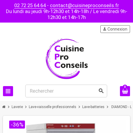
02 72 25 64 64
-
contact@cuisineproconseils.fr
Du lundi au jeudi 9h-12h30 et 14h-18h / Le vendredi 9h-
12h30 et 14h-17h
person
Connexion
0
view_headline
search
chevron_right
chevron_right
chevron_right
chevron_right
Laverie
Lave-vaisselle professionnels
Lave-batteries
DIAMOND - La
-36%