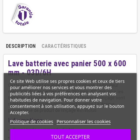
DESCRIPTION
CARACTÉRISTIQUES
Lave batterie avec panier 500 x 600
mm - 03D/6H
Ce site Web utilise ses propres cookies et ceux de tiers
Cette version est équipée en 400V triphasé. La hauteur
pour améliorer nos services et vous montrer des
maximale des assiettes est de 380 mm, 405 mm pour les
publicités liées à vos préférences en analysant vos
batteries et ustensiles. Les bras de lavage et rinçage sont
habitudes de navigation. Pour donner votre
rotatifs. Les gicleurs sont autonettoyants. Le doseur
consentement à son utilisation, appuyez sur le bouton
péristatique de produit de rinçage est inclus.
Accepter.
Informations :
Politique de cookies
Personnaliser les cookies
Panneau de commande digital
TOUT ACCEPTER
Affichage de température cuve et boiler