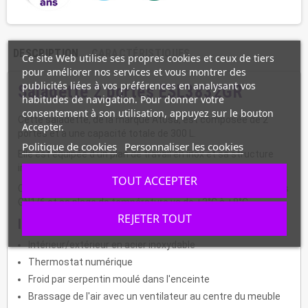
DESCRIPTION
CARACTÉRISTIQUES
Ce site Web utilise ses propres cookies et ceux de tiers
pour améliorer nos services et vous montrer des
publicités liées à vos préférences en analysant vos
Saladette 2 portes ESL3832GR
habitudes de navigation. Pour donner votre
consentement à son utilisation, appuyez sur le bouton
Cette saladette, de la marque Atosa, est composée de 2
Accepter.
portes et a une capacité totale de 300 L.
Politique de cookies
Personnaliser les cookies
Elle est équipée d'un plan de travail en inox et sa structure
intérieure et extérieure est en acier inoxydable.
TOUT ACCEPTER
Cette saladette professionnelle peut accueillir jusqu'à 5 bacs
GN1/6 et sa plage de température va de +2°C à +8°C.
REJETER TOUT
Informations :
Intérieur/extérieur en acier inoxydable
Thermostat numérique
Froid par serpentin moulé dans l'enceinte
Brassage de l'air avec un ventilateur au centre du meuble