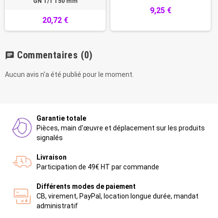
GN 1/1 150 mm
9,25 €
20,72 €
Commentaires
(0)
chat
Aucun avis n'a été publié pour le moment.
Garantie totale
Pièces, main d'œuvre et déplacement sur les produits
signalés
Livraison
Participation de 49€ HT par commande
Différents modes de paiement
CB, virement, PayPal, location longue durée, mandat
administratif