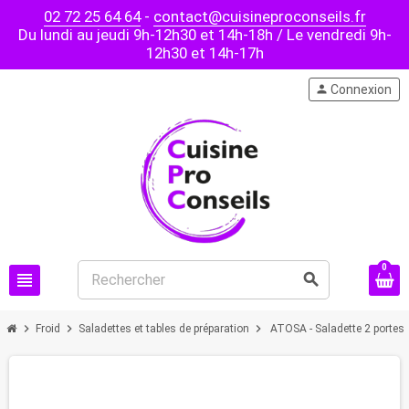
02 72 25 64 64
-
contact@cuisineproconseils.fr
Du lundi au jeudi 9h-12h30 et 14h-18h / Le vendredi 9h-
12h30 et 14h-17h
person
Connexion
0
view_headline
search
chevron_right
chevron_right
chevron_right
Froid
Saladettes et tables de préparation
ATOSA - Saladette 2 portes
PROMO !