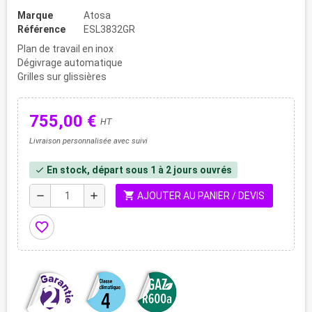
Marque
Atosa
Référence
ESL3832GR
Plan de travail en inox
Dégivrage automatique
Grilles sur glissières
755,00 €
HT
Livraison personnalisée avec suivi
En stock, départ sous 1 à 2 jours ouvrés
check
shopping_cart
remove
add
AJOUTER AU PANIER / DEVIS
favorite_border