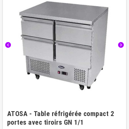
chevron_left
chevron_right
ATOSA - Table réfrigérée compact 2
portes avec tiroirs GN 1/1