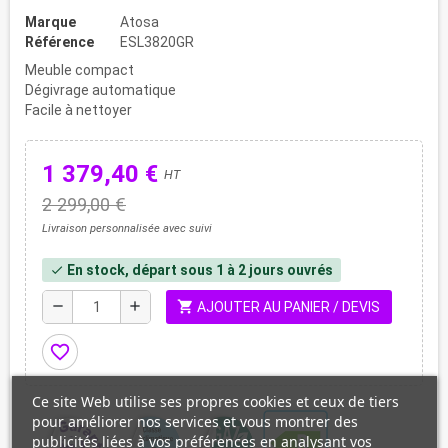
Marque
Atosa
Référence
ESL3820GR
Meuble compact
Dégivrage automatique
Facile à nettoyer
1 379,40 €
HT
2 299,00 €
Livraison personnalisée avec suivi
En stock, départ sous 1 à 2 jours ouvrés
check
shopping_cart
remove
add
AJOUTER AU PANIER / DEVIS
favorite_border
Ce site Web utilise ses propres cookies et ceux de tiers
pour améliorer nos services et vous montrer des
publicités liées à vos préférences en analysant vos