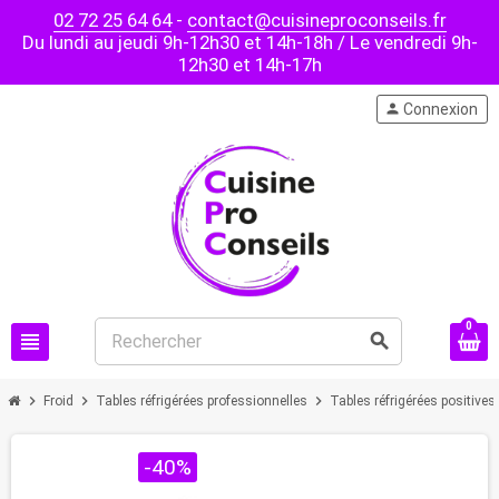
02 72 25 64 64
-
contact@cuisineproconseils.fr
Du lundi au jeudi 9h-12h30 et 14h-18h / Le vendredi 9h-
12h30 et 14h-17h
person
Connexion
0
view_headline
search
chevron_right
chevron_right
chevron_right
Froid
Tables réfrigérées professionnelles
Tables réfrigérées positives
PROMO !
-40%