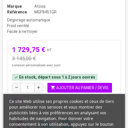
Marque
Atosa
Référence
MGF8451GR
Dégivrage automatique
Froid ventilé
Facile à nettoyer
1 729,75 €
HT
3 145,00 €
Livraison personnalisée avec suivi
En stock, départ sous 1 à 2 jours ouvrés
check
shopping_cart
remove
add
AJOUTER AU PANIER / DEVIS
favorite_border
Ce site Web utilise ses propres cookies et ceux de tiers
pour améliorer nos services et vous montrer des
publicités liées à vos préférences en analysant vos
habitudes de navigation. Pour donner votre
consentement à son utilisation, appuyez sur le bouton