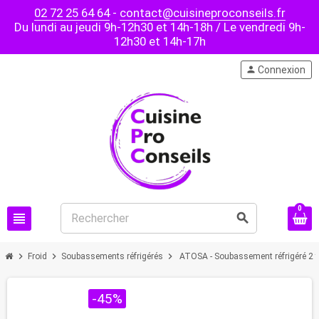
02 72 25 64 64
-
contact@cuisineproconseils.fr
Du lundi au jeudi 9h-12h30 et 14h-18h / Le vendredi 9h-
12h30 et 14h-17h
person
Connexion
0
view_headline
search
chevron_right
chevron_right
chevron_right
Froid
Soubassements réfrigérés
ATOSA - Soubassement réfrigéré 2 t
PROMO !
-45%