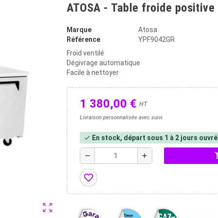
ATOSA - Table froide positive
Marque
Atosa
Référence
YPF9042GR
Froid ventilé
Dégivrage automatique
Facile à nettoyer
1 380,00 €
HT
Livraison personnalisée avec suivi
En stock, départ sous 1 à 2 jours ouvr
check
shopp
remove
add
favorite_border
zoom_out_map