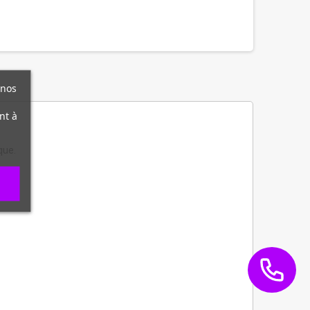
 nos
nt à
que.