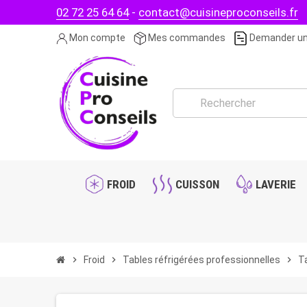
02 72 25 64 64
-
contact@cuisineproconseils.fr
Mon compte
Mes commandes
Demander un
FROID
CUISSON
LAVERIE
chevron_right
Froid
chevron_right
Tables réfrigérées professionnelles
chevron_right
Ta