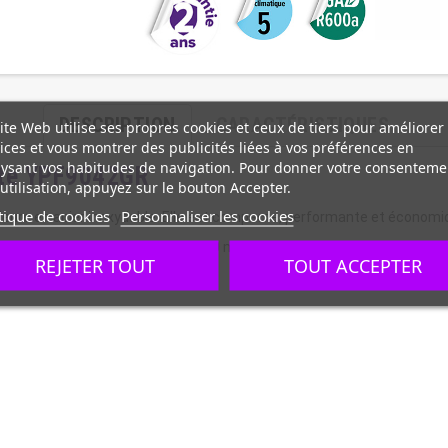
DESCRIPTION
CARACTÉRISTIQUES
ite Web utilise ses propres cookies et ceux de tiers pour améliorer
ices et vous montrer des publicités liées à vos préférences en
ysant vos habitudes de navigation. Pour donner votre consenteme
acte YPF9042GR
utilisation, appuyez sur le bouton Accepter.
tique de cookies
Personnaliser les cookies
rieure en acier inoxydable. Elle est compacte, performante et économi
de 470 L pour une profondeur de 700 mm.
REJETER TOUT
TOUT ACCEPTER