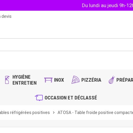
Du lundi au jeudi 9h-1
 devis
HYGIÈNE
INOX
PIZZÉRIA
PRÉPAR
ENTRETIEN
OCCASION ET DÉCLASSÉ
bles réfrigérées positives
chevron_right
ATOSA - Table froide positive compact