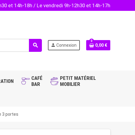
2h30 et 14h-18h / Le vendredi 9h-12h30 et 14h-17h
0
search
person
Connexion
0,00 €
CAFÉ
PETIT MATÉRIEL
ATION
BAR
MOBILIER
e 3 portes