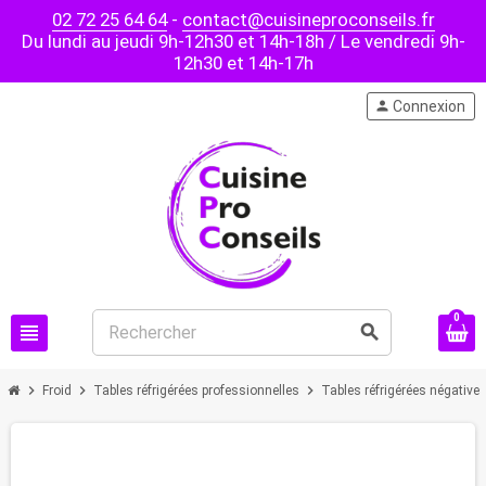
02 72 25 64 64
-
contact@cuisineproconseils.fr
Du lundi au jeudi 9h-12h30 et 14h-18h / Le vendredi 9h-
12h30 et 14h-17h
person
Connexion
0
view_headline
search
chevron_right
chevron_right
chevron_right
Froid
Tables réfrigérées professionnelles
Tables réfrigérées négative
PROMO !