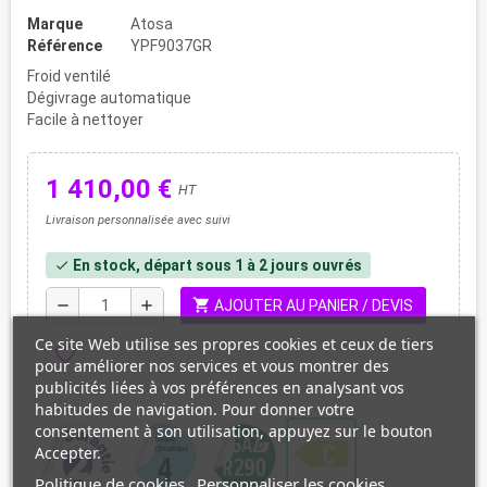
Marque
Atosa
Référence
YPF9037GR
Froid ventilé
Dégivrage automatique
Facile à nettoyer
1 410,00 €
HT
Livraison personnalisée avec suivi
En stock, départ sous 1 à 2 jours ouvrés
check
shopping_cart
remove
add
AJOUTER AU PANIER / DEVIS
Ce site Web utilise ses propres cookies et ceux de tiers
favorite_border
pour améliorer nos services et vous montrer des
publicités liées à vos préférences en analysant vos
habitudes de navigation. Pour donner votre
consentement à son utilisation, appuyez sur le bouton
Accepter.
Politique de cookies
Personnaliser les cookies