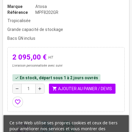
Marque
Atosa
Référence
MPF8202GR
Tropicalisée
Grande capacité de stockage
Bacs GN inclus
2 095,00 €
HT
Livraison personnalisée avec suivi
En stock, départ sous 1 à 2 jours ouvrés
check
shopping_cart
remove
add
AJOUTER AU PANIER / DEVIS
favorite_border
Ce site Web utilise ses propres cookies et ceux de tiers
pour améliorer nos services et vous montrer des