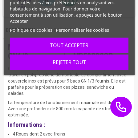
publicités liées à vos préférences en analysant vos
habitudes de navigation. Pour donner votre
consentement à son utilisation, appuyez sur le bouton
Accepter.
Politique de cookies
Personnaliser les cookies
DESCRIPTION
CARACTÉRISTIQUES
TOUT ACCEPTER
Meuble à pizzas 2 portes et 9 bacs
GN1/3 sous capot - MPF8202GR
REJETER TOUT
Cette table tropicalisée est compacte avec une planche de
travail en polypropylène démontable. Le compartiment avec
couvercle inox est prévu pour 9 bacs GN 1/3 fournis. Elle est
parfaite pour la préparation des pizzas, sandwichs ou
salades.
La température de fonctionnement maximale est de 40°C.
Avec une profondeur de 800 mm la capacité de stockage est
optimisée.
Informations :
4 Roues dont 2 avec freins