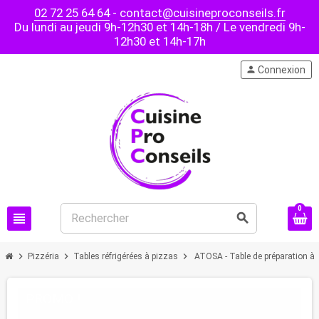
02 72 25 64 64
-
contact@cuisineproconseils.fr
Du lundi au jeudi 9h-12h30 et 14h-18h / Le vendredi 9h-
12h30 et 14h-17h
person
Connexion
0
view_headline
search
chevron_right
chevron_right
chevron_right
Pizzéria
Tables réfrigérées à pizzas
ATOSA - Table de préparation à p
PROMO !