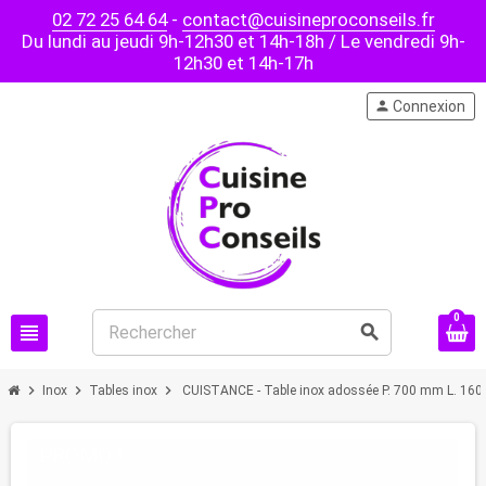
02 72 25 64 64
-
contact@cuisineproconseils.fr
Du lundi au jeudi 9h-12h30 et 14h-18h / Le vendredi 9h-
12h30 et 14h-17h
person
Connexion
0
view_headline
search
chevron_right
chevron_right
chevron_right
Inox
Tables inox
CUISTANCE - Table inox adossée P. 700 mm L. 16
PROMO !