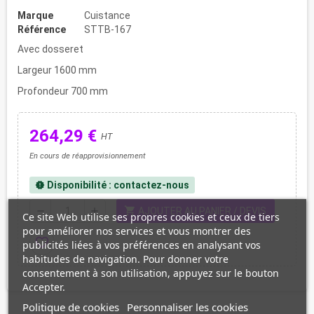
Marque
Cuistance
Référence
STTB-167
Avec dosseret
Largeur 1600 mm
Profondeur 700 mm
264,29 €
HT
En cours de réapprovisionnement
Disponibilité : contactez-nous
new_releases
shopping_cart
remove
add
AJOUTER AU PANIER / DEVIS
Ce site Web utilise ses propres cookies et ceux de tiers
pour améliorer nos services et vous montrer des
favorite_border
publicités liées à vos préférences en analysant vos
habitudes de navigation. Pour donner votre
consentement à son utilisation, appuyez sur le bouton
Accepter.
Politique de cookies
Personnaliser les cookies