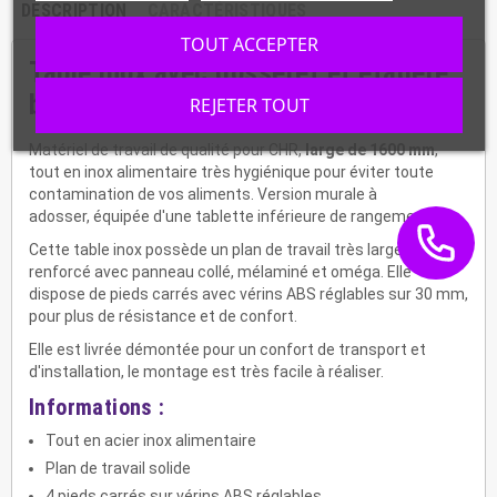
DESCRIPTION
CARACTÉRISTIQUES
TOUT ACCEPTER
Table inox avec dosseret et étagère
basse, STTB-167
REJETER TOUT
Matériel de travail de qualité pour CHR,
large de 1600 mm
,
tout en inox alimentaire très hygiénique pour éviter toute
contamination de vos aliments. Version murale à
adosser, équipée d'une tablette inférieure de rangement.
Cette table inox possède un plan de travail très large,
renforcé avec panneau collé, mélaminé et oméga. Elle
dispose de pieds carrés avec vérins ABS réglables sur 30 mm,
pour plus de résistance et de confort.
Elle est livrée démontée pour un confort de transport et
d'installation, le montage est très facile à réaliser.
Informations :
Tout en acier inox alimentaire
Plan de travail solide
4 pieds carrés sur vérins ABS réglables