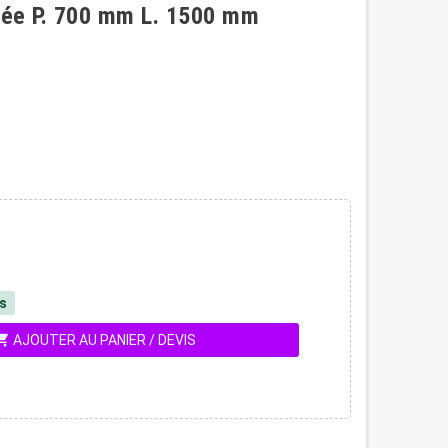
sée P. 700 mm L. 1500 mm
és
ing_cart
AJOUTER AU PANIER / DEVIS