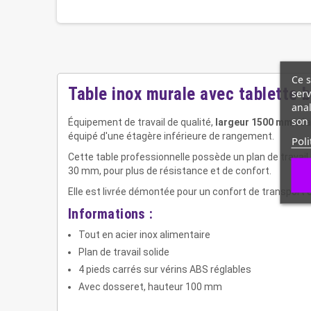
Ce s
Table inox murale avec tablette
serv
anal
son 
Équipement de travail de qualité,
largeur 1500 mm
, ré
équipé d'une étagère inférieure de rangement.
Poli
Cette table professionnelle possède un plan de travail
30 mm, pour plus de résistance et de confort.
Elle est livrée démontée pour un confort de transport et
Informations :
Tout en acier inox alimentaire
Plan de travail solide
4 pieds carrés sur vérins ABS réglables
Avec dosseret, hauteur 100 mm