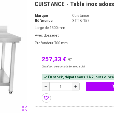
CUISTANCE - Table inox ados
Marque
Cuistance
Référence
STTB-157
Large de 1500 mm
Avec dosseret
Profondeur 700 mm
257,33 €
HT
Livraison personnalisée avec suivi
En stock, départ sous 1 à 2 jours ouvr
check
shopp
remove
add
favorite_border
zoom_out_map