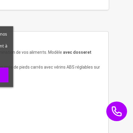
 nos
nt à
tamination de vos aliments. Modèle
avec dosseret
équipée de pieds carrés avec vérins ABS réglables sur