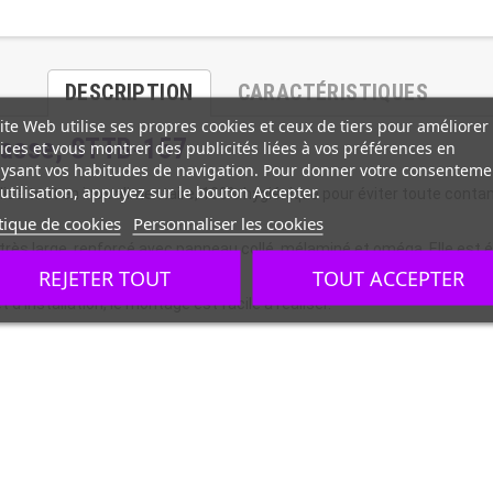
DESCRIPTION
CARACTÉRISTIQUES
ite Web utilise ses propres cookies et ceux de tiers pour améliorer
 basse, STTB-157
ices et vous montrer des publicités liées à vos préférences en
ysant vos habitudes de navigation. Pour donner votre consenteme
utilisation, appuyez sur le bouton Accepter.
alisé tout en inox alimentaire, 100% hygiénique pour éviter toute con
tique de cookies
Personnaliser les cookies
 très large, renforcé avec panneau collé, mélaminé et oméga. Elle est 
REJETER TOUT
TOUT ACCEPTER
 d'installation, le montage est facile à réaliser.