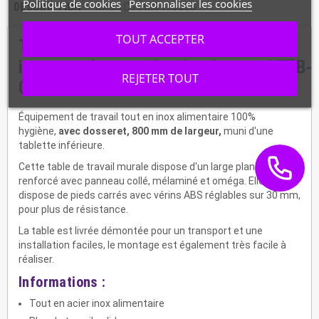
Politique de cookies
Personnaliser les cookies
DESCRIPTION
CARACTÉRISTIQUES
TOUT ACCEPTER
Table
inox murale avec étagère basse, STTB-
REJETER TOUT
087
Équipement de travail tout en inox alimentaire 100%
hygiène,
avec dosseret, 800 mm de largeur,
muni d'une
tablette inférieure.
Cette table de travail murale dispose d'un large plan de travail
renforcé avec panneau collé, mélaminé et oméga. Elle
dispose de pieds carrés avec vérins ABS réglables sur 30 mm,
pour plus de résistance.
La table est livrée démontée pour un transport et une
installation faciles, le montage est également très facile à
réaliser.
Informations :
Tout en acier inox alimentaire