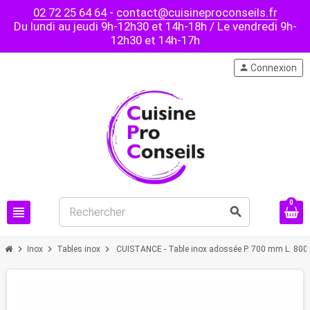
02 72 25 64 64
-
contact@cuisineproconseils.fr
Du lundi au jeudi 9h-12h30 et 14h-18h / Le vendredi 9h-
12h30 et 14h-17h
person
Connexion
0
view_headline
search
chevron_right
chevron_right
chevron_right
Inox
Tables inox
CUISTANCE - Table inox adossée P. 700 mm L. 80
PROMO !