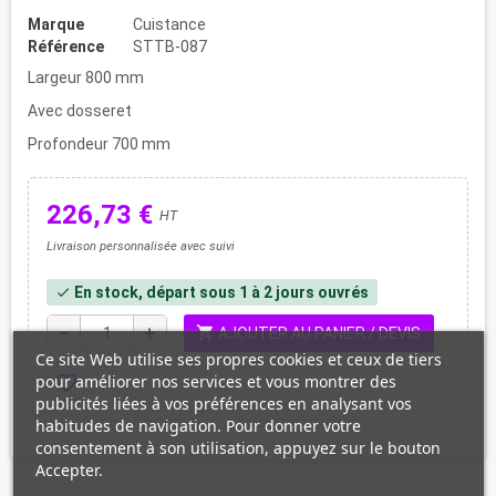
Marque
Cuistance
Référence
STTB-087
Largeur 800 mm
Avec dosseret
Profondeur 700 mm
226,73 €
HT
Livraison personnalisée avec suivi
En stock, départ sous 1 à 2 jours ouvrés
check
shopping_cart
remove
add
AJOUTER AU PANIER / DEVIS
Ce site Web utilise ses propres cookies et ceux de tiers
pour améliorer nos services et vous montrer des
favorite_border
publicités liées à vos préférences en analysant vos
habitudes de navigation. Pour donner votre
consentement à son utilisation, appuyez sur le bouton
Accepter.