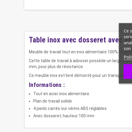
Ce s
serv
Table inox avec dosseret avec é
anal
son 
Meuble de travail tout en inox alimentaire 100% hygièn
Poli
Cette table de travail à adosser possède un large plan
mm, pour plus de résistance.
Ce meuble inox est livré démonté pour un transport et u
Informations :
Tout en acier inox alimentaire
Plan de travail solide
4 pieds carrés sur vérins ABS réglables
Avec dosseret, hauteur 100 mm