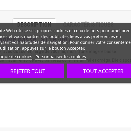
DESCRIPTION
CARACTÉRISTIQUES
ite Web utilise ses propres cookies et ceux de tiers pour améliorer
ices et vous montrer des publicités liées à vos préférences en
tagère basse, STTB-067
ysant vos habitudes de navigation. Pour donner votre consenteme
utilisation, appuyez sur le bouton Accepter.
e,
avec dosseret, large de 700 mm,
muni d'une étagère basse.
tique de cookies
Personnaliser les cookies
 de travail renforcé avec panneau collé, mélaminé et oméga. Elle dispo
REJETER TOUT
TOUT ACCEPTER
ne installation faciles, le montage facile vous est assuré.