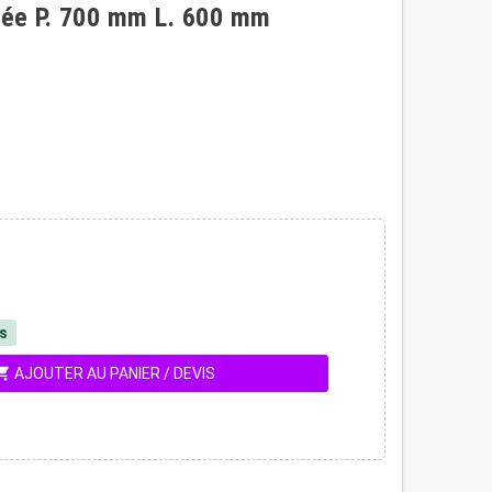
sée P. 700 mm L. 600 mm
és
ing_cart
AJOUTER AU PANIER / DEVIS