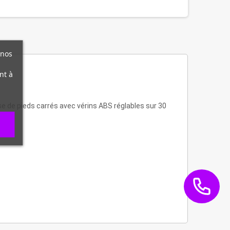
 nos
nt à
se de pieds carrés avec vérins ABS réglables sur 30