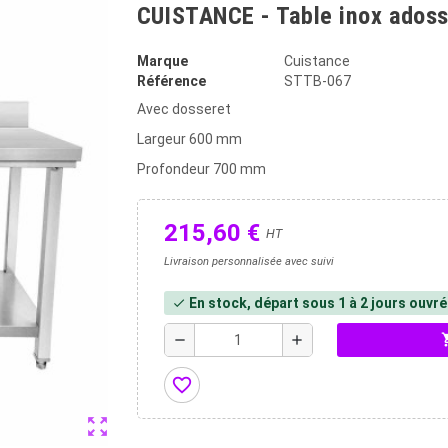
CUISTANCE - Table inox ados
Marque
Cuistance
Référence
STTB-067
Avec dosseret
Largeur 600 mm
Profondeur 700 mm
215,60 €
HT
Livraison personnalisée avec suivi
En stock, départ sous 1 à 2 jours ouvr
check
shopp
remove
add
favorite_border
zoom_out_map