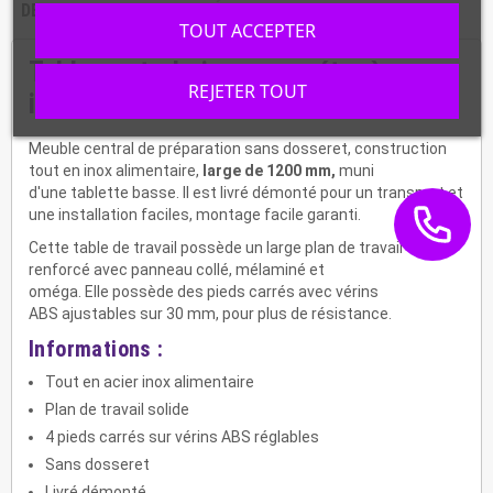
DESCRIPTION
CARACTÉRISTIQUES
TOUT ACCEPTER
Table centrale inox avec étagère
REJETER TOUT
inférieure, STTF-127
Meuble central de préparation sans dosseret, construction
tout en inox alimentaire,
large de 1200 mm,
muni
d'une tablette basse. Il est livré démonté pour un transport et
une installation faciles, montage facile garanti.
Cette table de travail possède un large plan de travail
renforcé avec panneau collé, mélaminé et
oméga. Elle possède des pieds carrés avec vérins
ABS ajustables sur 30 mm, pour plus de résistance.
Informations :
Tout en acier inox alimentaire
Plan de travail solide
4 pieds carrés sur vérins ABS réglables
Sans dosseret
Livré démonté