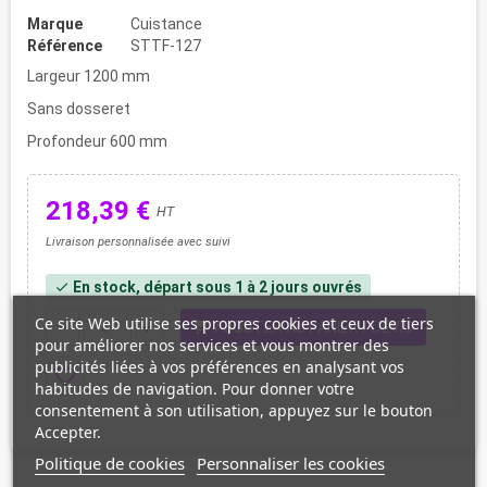
Marque
Cuistance
Référence
STTF-127
Largeur 1200 mm
Sans dosseret
Profondeur 600 mm
218,39 €
HT
Livraison personnalisée avec suivi
En stock, départ sous 1 à 2 jours ouvrés
check
Ce site Web utilise ses propres cookies et ceux de tiers
shopping_cart
remove
add
AJOUTER AU PANIER / DEVIS
pour améliorer nos services et vous montrer des
publicités liées à vos préférences en analysant vos
favorite_border
habitudes de navigation. Pour donner votre
consentement à son utilisation, appuyez sur le bouton
Accepter.
Politique de cookies
Personnaliser les cookies