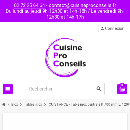
02 72 25 64 64
-
contact@cuisineproconseils.fr
Du lundi au jeudi 9h-12h30 et 14h-18h / Le vendredi 9h-
12h30 et 14h-17h
person
Connexion
0
view_headline
search
chevron_right
chevron_right
chevron_right
Inox
Tables inox
CUISTANCE - Table inox centrale P. 700 mm L. 12
PROMO !