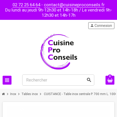
02 72 25 64 64
-
contact@cuisineproconseils.fr
Du lundi au jeudi 9h-12h30 et 14h-18h / Le vendredi 9h-
12h30 et 14h-17h
person
Connexion
0
view_headline
search
chevron_right
chevron_right
chevron_right
Inox
Tables inox
CUISTANCE - Table inox centrale P. 700 mm L. 10
PROMO !