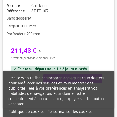
Marque
Cuistance
Référence
STTF-107
Sans dosseret
Largeur 1000 mm
Profondeur 700 mm
211,43 €
HT
Livraison personnalisée avec suivi
En stock, départ sous 1 à 2 jours ouvrés
check
Ce site Web utilise ses propres cookies et ceux de tiers
shopping_cart
remove
add
AJOUTER AU PANIER / DEVIS
pour améliorer nos services et vous montrer des
publicités liées à vos préférences en analysant vos
favorite_border
habitudes de navigation. Pour donner votre
consentement à son utilisation, appuyez sur le bouton
Accepter.
Politique de cookies
Personnaliser les cookies