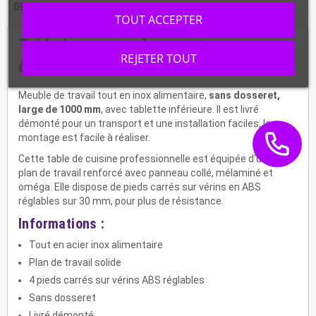
DESCRIPTION
CARACTÉRISTIQUES
TOUT ACCEPTER
Table inox sans dosseret avec
REJETER TOUT
étagère basse STTF-107
Meuble de travail tout en inox alimentaire,
sans dosseret,
large de 1000 mm
, avec tablette inférieure. Il est livré
démonté pour un transport et une installation faciles, le
montage est facile à réaliser.
Cette table de cuisine professionnelle est équipée d'un large
plan de travail renforcé avec panneau collé, mélaminé et
oméga. Elle dispose de pieds carrés sur vérins en ABS
réglables sur 30 mm, pour plus de résistance.
Informations :
Tout en acier inox alimentaire
Plan de travail solide
4 pieds carrés sur vérins ABS réglables
Sans dosseret
Livré démonté