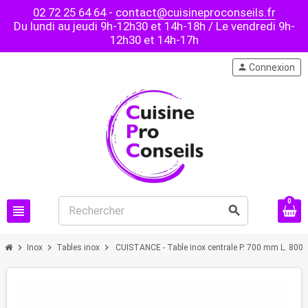
02 72 25 64 64
-
contact@cuisineproconseils.fr
Du lundi au jeudi 9h-12h30 et 14h-18h / Le vendredi 9h-
12h30 et 14h-17h
person
Connexion
0
view_headline
search
chevron_right
chevron_right
chevron_right
Inox
Tables inox
CUISTANCE - Table inox centrale P. 700 mm L. 80
PROMO !