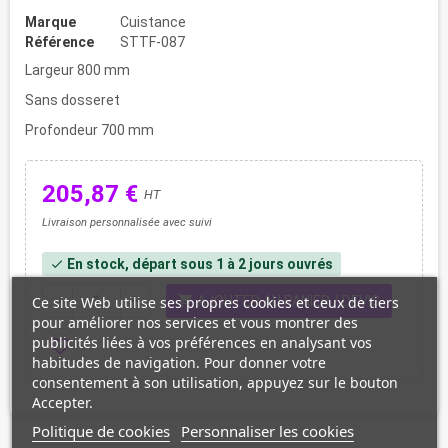
Marque
Cuistance
Référence
STTF-087
Largeur 800 mm
Sans dosseret
Profondeur 700 mm
205,87 €
HT
Livraison personnalisée avec suivi
En stock, départ sous 1 à 2 jours ouvrés
check
shopping_cart
Ce site Web utilise ses propres cookies et ceux de tiers
remove
add
AJOUTER AU PANIER / DEVIS
pour améliorer nos services et vous montrer des
publicités liées à vos préférences en analysant vos
favorite_border
habitudes de navigation. Pour donner votre
consentement à son utilisation, appuyez sur le bouton
Accepter.
Politique de cookies
Personnaliser les cookies