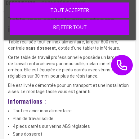
DESCRIPTION
CARACTÉRISTIQUES
TOUT ACCEPTER
Table inox centrale avec étagère
REJETER TOUT
inférieure, L. 800 mm, STTF-087
Table réalisée tout en inox alimentaire, largeur 800 mm,
centrale
sans dosseret,
dotée d'une tablette inférieure.
Cette table de travail professionnelle possède un large plan
de travail renforcé avec panneau collé, mélaminé et
oméga. Elle est équipée de pieds carrés avec vérins ABS
réglables sur 30 mm, pour plus de résistance.
Elle est livrée démontée pour un transport et une installation
aisés. Le montage facile vous est garanti.
Informations :
Tout en acier inox alimentaire
Plan de travail solide
4 pieds carrés sur vérins ABS réglables
Sans dosseret