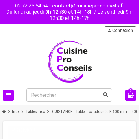
02 72 25 64 64
-
contact@cuisineproconseils.fr
Du lundi au jeudi 9h-12h30 et 14h-18h / Le vendredi 9h-
12h30 et 14h-17h
person
Connexion
0
view_headline
search
chevron_right
chevron_right
chevron_right
Inox
Tables inox
CUISTANCE - Table inox adossée P. 600 mm L. 20
PROMO !