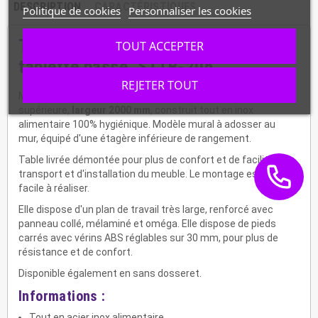
DESCRIPTION
CARACTÉRISTIQUES
Politique de cookies
Personnaliser les cookies
Table inox avec dosseret et
TOUT ACCEPTER
tablette basse, STTB-206
REJETER TOUT
Meuble professionnel de préparation de qualité
supérieure,
largeur 2000 mm
, construit tout en inox
alimentaire 100% hygiénique. Modèle mural à adosser au
mur, équipé d'une étagère inférieure de rangement.
Table livrée démontée pour plus de confort et de facilité de
transport et d'installation du meuble. Le montage est très
facile à réaliser.
Elle dispose d'un plan de travail très large, renforcé avec
panneau collé, mélaminé et oméga. Elle dispose de pieds
carrés avec vérins ABS réglables sur 30 mm, pour plus de
résistance et de confort.
Disponible également en sans dosseret.
Informations :
Tout en acier inox alimentaire