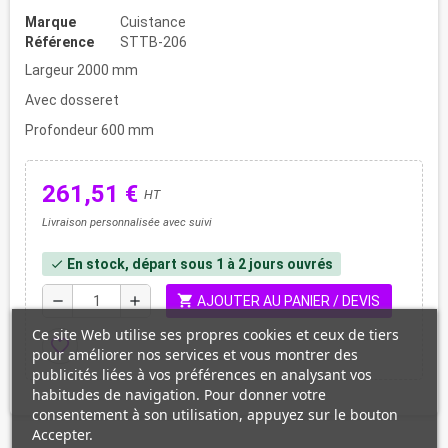
Marque
Cuistance
Référence
STTB-206
Largeur 2000 mm
Avec dosseret
Profondeur 600 mm
261,51 €
HT
Livraison personnalisée avec suivi
En stock, départ sous 1 à 2 jours ouvrés
check
shopping_cart
remove
add
AJOUTER AU PANIER / DEVIS
Ce site Web utilise ses propres cookies et ceux de tiers
favorite_border
pour améliorer nos services et vous montrer des
publicités liées à vos préférences en analysant vos
habitudes de navigation. Pour donner votre
consentement à son utilisation, appuyez sur le bouton
Accepter.