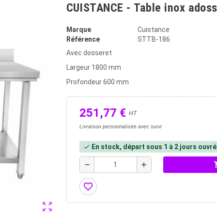
CUISTANCE - Table inox ados
Marque
Cuistance
Référence
STTB-186
Avec dosseret
Largeur 1800 mm
Profondeur 600 mm
251,77 €
HT
Livraison personnalisée avec suivi
En stock, départ sous 1 à 2 jours ouvr
check
shopp
remove
add
favorite_border
zoom_out_map