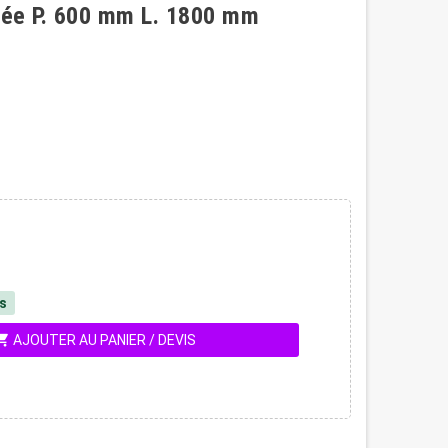
sée P. 600 mm L. 1800 mm
és
ing_cart
AJOUTER AU PANIER / DEVIS