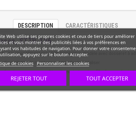
DESCRIPTION
CARACTÉRISTIQUES
ite Web utilise ses propres cookies et ceux de tiers pour améliorer
 basse, STTB-186
ices et vous montrer des publicités liées à vos préférences en
ysant vos habitudes de navigation. Pour donner votre consenteme
, tout en inox alimentaire 100% hygiénique, modèle avec dosseret à ad
utilisation, appuyez sur le bouton Accepter.
tique de cookies
Personnaliser les cookies
d'installation, le montage est très facile à réaliser.
, renforcé avec panneau collé, mélaminé et oméga. Elle dispose de pied
REJETER TOUT
TOUT ACCEPTER