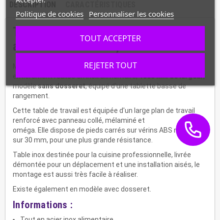
DESCRIPTION
CARACTÉRISTIQUES
Politique de cookies
Personnaliser les cookies
Table inox sans dosseret
TOUT ACCEPTER
avec tablette basse, STTF-186
REJETER TOUT
Matériel professionnel de travail, de qualité supérieure,
entièrement réalisé en inox alimentaire,
1800 mm de largeur
,
modèle
sans dosseret
,
équipé d'une tablette basse de
rangement.
Cette table de travail est équipée d'un large plan de travail
renforcé avec panneau collé, mélaminé et
oméga. Elle dispose de pieds carrés sur vérins ABS réglables
sur 30 mm, pour une plus grande résistance.
Table inox destinée pour la cuisine professionnelle, livrée
démontée pour un déplacement et une installation aisés, le
montage est aussi très facile à réaliser.
Existe également en modèle avec dosseret.
Informations :
Tout en acier inox alimentaire