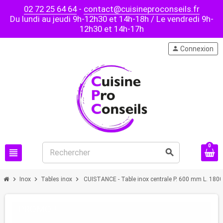
02 72 25 64 64
-
contact@cuisineproconseils.fr
Du lundi au jeudi 9h-12h30 et 14h-18h / Le vendredi 9h-
12h30 et 14h-17h
person
Connexion
0
view_headline
search
chevron_right
chevron_right
chevron_right
Inox
Tables inox
CUISTANCE - Table inox centrale P. 600 mm L. 18
PROMO !