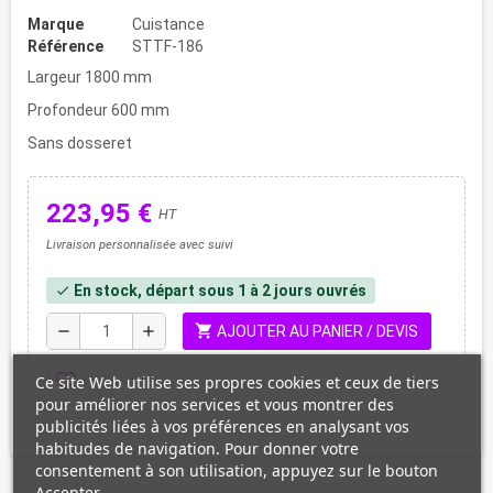
Marque
Cuistance
Référence
STTF-186
Largeur 1800 mm
Profondeur 600 mm
Sans dosseret
223,95 €
HT
Livraison personnalisée avec suivi
En stock, départ sous 1 à 2 jours ouvrés
check
shopping_cart
remove
add
AJOUTER AU PANIER / DEVIS
favorite_border
Ce site Web utilise ses propres cookies et ceux de tiers
pour améliorer nos services et vous montrer des
publicités liées à vos préférences en analysant vos
habitudes de navigation. Pour donner votre
consentement à son utilisation, appuyez sur le bouton
Accepter.