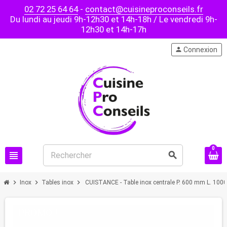
02 72 25 64 64
-
contact@cuisineproconseils.fr
Du lundi au jeudi 9h-12h30 et 14h-18h / Le vendredi 9h-
12h30 et 14h-17h
person
Connexion
0
view_headline
search
chevron_right
chevron_right
chevron_right
Inox
Tables inox
CUISTANCE - Table inox centrale P. 600 mm L. 10
PROMO !