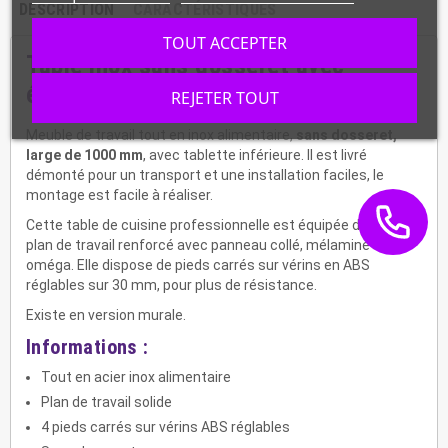
DESCRIPTION
CARACTÉRISTIQUES
TOUT ACCEPTER
Table inox sans dosseret avec
étagère basse, STTF-106
REJETER TOUT
Meuble de travail tout en inox alimentaire,
sans dosseret,
large de 1000 mm
, avec tablette inférieure. Il est livré
démonté pour un transport et une installation faciles, le
montage est facile à réaliser.
Cette table de cuisine professionnelle est équipée d'un large
plan de travail renforcé avec panneau collé, mélaminé et
oméga. Elle dispose de pieds carrés sur vérins en ABS
réglables sur 30 mm, pour plus de résistance.
Existe en version murale.
Informations :
Tout en acier inox alimentaire
Plan de travail solide
4 pieds carrés sur vérins ABS réglables