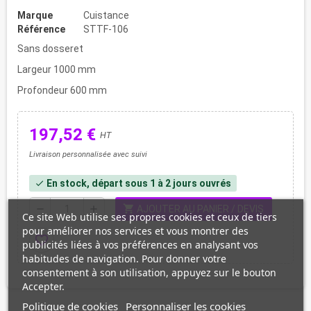
Marque
Cuistance
Référence
STTF-106
Sans dosseret
Largeur 1000 mm
Profondeur 600 mm
197,52 €
HT
Livraison personnalisée avec suivi
En stock, départ sous 1 à 2 jours ouvrés
check
shopping_cart
remove
add
AJOUTER AU PANIER / DEVIS
Ce site Web utilise ses propres cookies et ceux de tiers
pour améliorer nos services et vous montrer des
favorite_border
publicités liées à vos préférences en analysant vos
habitudes de navigation. Pour donner votre
consentement à son utilisation, appuyez sur le bouton
Accepter.
Politique de cookies
Personnaliser les cookies