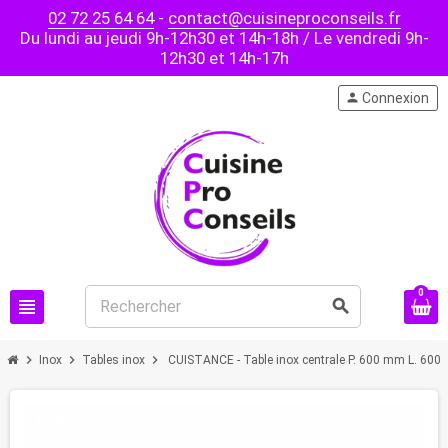
02 72 25 64 64
-
contact@cuisineproconseils.fr
Du lundi au jeudi 9h-12h30 et 14h-18h / Le vendredi 9h-
12h30 et 14h-17h
person
Connexion
0
view_headline
search
chevron_right
chevron_right
chevron_right
Inox
Tables inox
CUISTANCE - Table inox centrale P. 600 mm L. 60
PROMO !