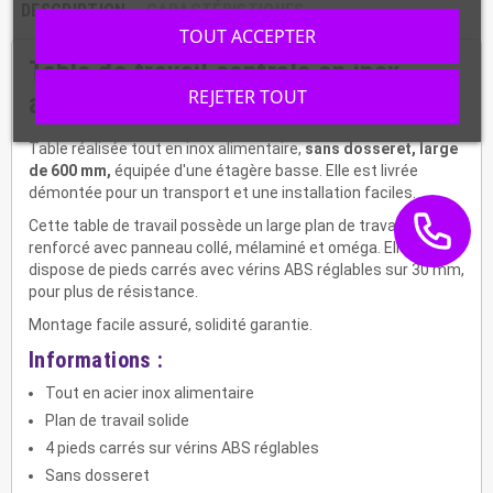
DESCRIPTION
CARACTÉRISTIQUES
TOUT ACCEPTER
Table de travail centrale en inox,
REJETER TOUT
avec tablette inférieure, STTF-066
Table réalisée tout en inox alimentaire,
sans dosseret, large
de 600 mm,
équipée d'une étagère basse. Elle est livrée
démontée pour un transport et une installation faciles.
Cette table de travail possède un large plan de travail
renforcé avec panneau collé, mélaminé et oméga. Elle
dispose de pieds carrés avec vérins ABS réglables sur 30 mm,
pour plus de résistance.
Montage facile assuré, solidité garantie.
Informations :
Tout en acier inox alimentaire
Plan de travail solide
4 pieds carrés sur vérins ABS réglables
Sans dosseret