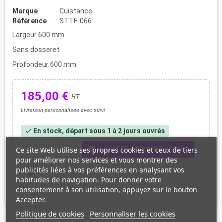
Marque
Cuistance
Référence
STTF-066
Largeur 600 mm
Sans dosseret
Profondeur 600 mm
185,00 €
HT
Livraison personnalisée avec suivi
En stock, départ sous 1 à 2 jours ouvrés
check
shopping_cart
Ce site Web utilise ses propres cookies et ceux de tiers
remove
add
AJOUTER AU PANIER / DEVIS
pour améliorer nos services et vous montrer des
publicités liées à vos préférences en analysant vos
favorite_border
habitudes de navigation. Pour donner votre
consentement à son utilisation, appuyez sur le bouton
Accepter.
Politique de cookies
Personnaliser les cookies