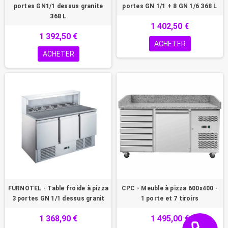
portes GN1/1 dessus granite
portes GN 1/1 + 8 GN 1/6 368 L
368 L
1 402,50 €
1 392,50 €
ACHETER
ACHETER
FURNOTEL - Table froide à pizza
CPC - Meuble à pizza 600x400 -
3 portes GN 1/1 dessus granit
1 porte et 7 tiroirs
1 368,90 €
1 495,00 €