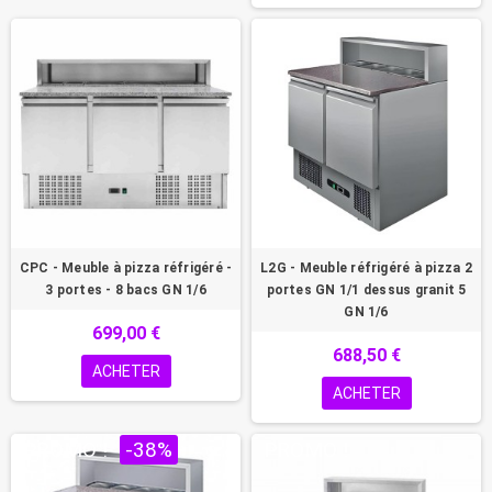
CPC - Meuble à pizza réfrigéré -
L2G - Meuble réfrigéré à pizza 2
3 portes - 8 bacs GN 1/6
portes GN 1/1 dessus granit 5
GN 1/6
699,00 €
688,50 €
ACHETER
ACHETER
PROMO !
-38%
PROMO !