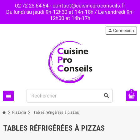
02 72 25 64 64
-
contact@cuisineproconseils.fr
Du lundi au jeudi 9h-12h30 et 14h-18h / Le vendredi 9h-
12h30 et 14h-17h
person
Connexion
0
view_headline
search
chevron_right
chevron_right
Pizzéria
Tables réfrigérées à pizzas
TABLES RÉFRIGÉRÉES À PIZZAS