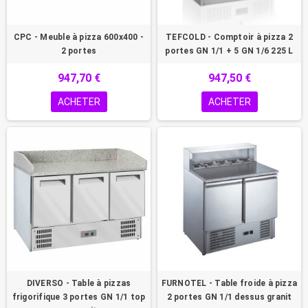
CPC - Meuble à pizza 600x400 -
TEFCOLD - Comptoir à pizza 2
2 portes
portes GN 1/1 + 5 GN 1/6 225 L
947,70 €
947,50 €
ACHETER
ACHETER
PROMO !
DIVERSO - Table à pizzas
FURNOTEL - Table froide à pizza
frigorifique 3 portes GN 1/1 top
2 portes GN 1/1 dessus granit