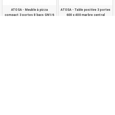
ATOSA - Meuble à pizza
ATOSA - Table positive 3 portes
compact 3 portes 8 bacs GN1/6
600 x 400 marbre central
1 174,20 €
2 025,00 €
1 957,00 €
ACHETER
ACHETER
PROMO !
PROMO !
ATOSA - Table a pizzas 3 portes
ATOSA - Table de préparation à
400 x 600 dessus en granit
pizzas tropicalisée 2 portes