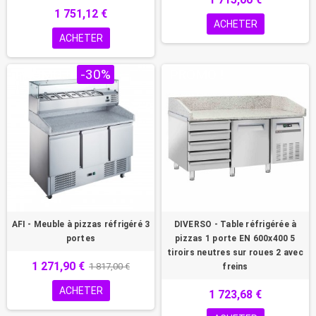
1 751,12 €
ACHETER
ACHETER
PROMO !
-30%
PROMO !
AFI - Meuble à pizzas réfrigéré 3
DIVERSO - Table réfrigérée à
portes
pizzas 1 porte EN 600x400 5
tiroirs neutres sur roues 2 avec
1 271,90 €
1 817,00 €
freins
ACHETER
1 723,68 €