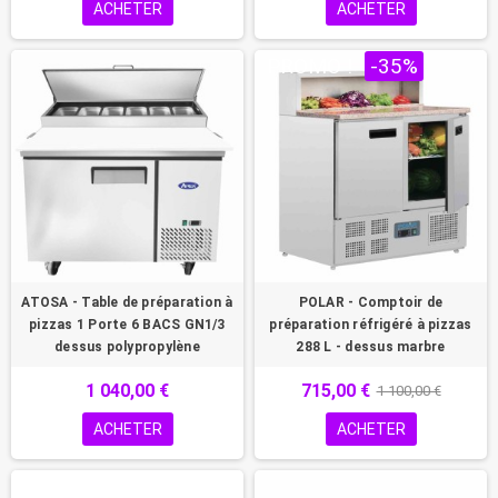
ACHETER
ACHETER
PROMO !
-35%
ATOSA - Table de préparation à
POLAR - Comptoir de
pizzas 1 Porte 6 BACS GN1/3
préparation réfrigéré à pizzas
dessus polypropylène
288 L - dessus marbre
1 040,00 €
715,00 €
1 100,00 €
ACHETER
ACHETER
PROMO !