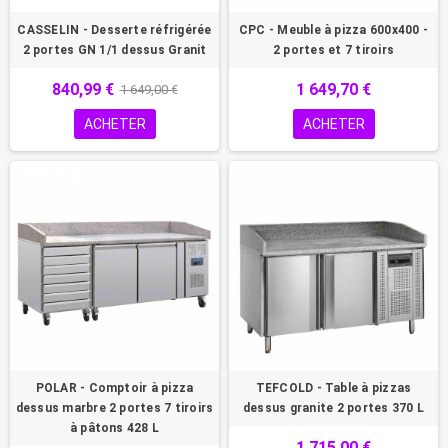
CASSELIN - Desserte réfrigérée
CPC - Meuble à pizza 600x400 -
2 portes GN 1/1 dessus Granit
2 portes et 7 tiroirs
840,99 €
1 649,70 €
1 649,00 €
ACHETER
ACHETER
PROMO !
POLAR - Comptoir à pizza
TEFCOLD - Table à pizzas
dessus marbre 2 portes 7 tiroirs
dessus granite 2 portes 370 L
à pâtons 428 L
1 715,00 €