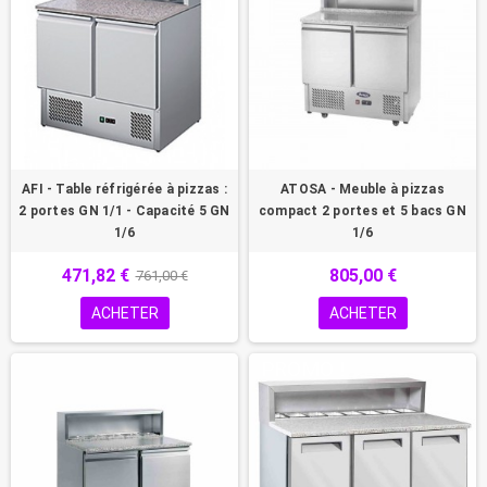
AFI - Table réfrigérée à pizzas :
ATOSA - Meuble à pizzas
2 portes GN 1/1 - Capacité 5 GN
compact 2 portes et 5 bacs GN
1/6
1/6
471,82 €
805,00 €
761,00 €
ACHETER
ACHETER
PROMO !