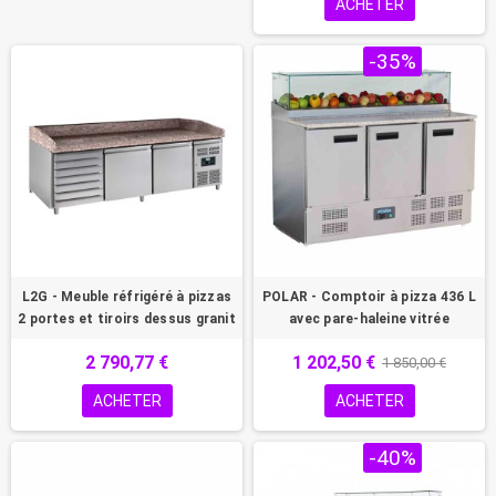
ACHETER
PROMO !
-35%
L2G - Meuble réfrigéré à pizzas
POLAR - Comptoir à pizza 436 L
2 portes et tiroirs dessus granit
avec pare-haleine vitrée
2 790,77 €
1 202,50 €
1 850,00 €
ACHETER
ACHETER
PROMO !
-40%