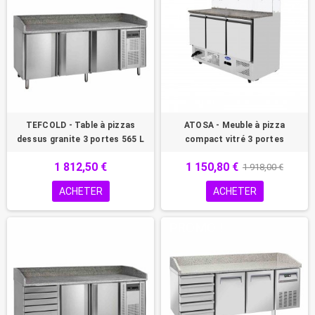
TEFCOLD - Table à pizzas
ATOSA - Meuble à pizza
dessus granite 3 portes 565 L
compact vitré 3 portes
1 812,50 €
1 150,80 €
1 918,00 €
ACHETER
ACHETER
PROMO !