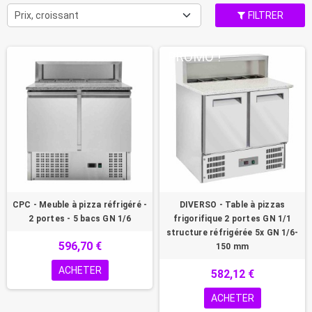
Prix, croissant
FILTRER
PROMO !
CPC - Meuble à pizza réfrigéré -
DIVERSO - Table à pizzas
2 portes - 5 bacs GN 1/6
frigorifique 2 portes GN 1/1
structure réfrigérée 5x GN 1/6-
596,70 €
150 mm
ACHETER
582,12 €
ACHETER