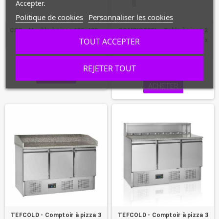
Accepter.
Politique de cookies
Personnaliser les cookies
CPC - Meuble à pizza 600x400 -
COMBISTEEL - Table à pizza 2
TOUT ACCEPTER
3 portes
portes granit noir 1510 x 800 x
1000 mm
1 402,70 €
REJETER TOUT
1 192,75 €
ACHETER
ACHETER
TEFCOLD - Comptoir à pizza 3
TEFCOLD - Comptoir à pizza 3