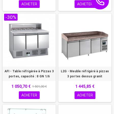
ACHETER
ACHETER
-30%
AFI - Table réfrigérée à Pizzas 3
L2G - Meuble réfrigéré à pizzas
portes, capacité : 8 GN 1/6
3 portes dessus granit
1 050,70 €
1 445,85 €
1 501,00 €
ACHETER
ACHETER