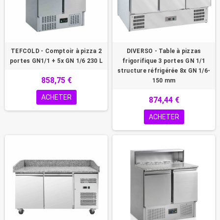
TEFCOLD - Comptoir à pizza 2
DIVERSO - Table à pizzas
portes GN1/1 + 5x GN 1/6 230 L
frigorifique 3 portes GN 1/1
structure réfrigérée 8x GN 1/6-
858,75 €
150 mm
ACHETER
874,44 €
ACHETER