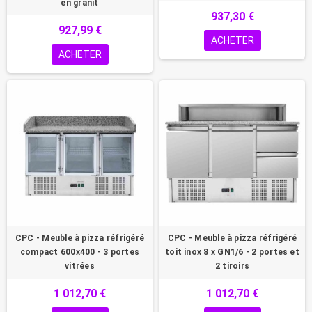
en granit
937,30 €
927,99 €
ACHETER
ACHETER
CPC - Meuble à pizza réfrigéré
CPC - Meuble à pizza réfrigéré
compact 600x400 - 3 portes
toit inox 8 x GN1/6 - 2 portes et
vitrées
2 tiroirs
1 012,70 €
1 012,70 €