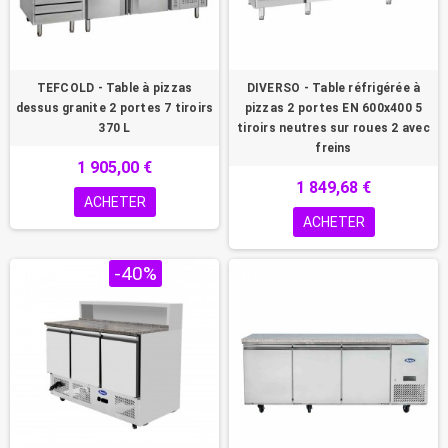
TEFCOLD - Table à pizzas
DIVERSO - Table réfrigérée à
dessus granite 2 portes 7 tiroirs
pizzas 2 portes EN 600x400 5
370 L
tiroirs neutres sur roues 2 avec
freins
1 905,00 €
1 849,68 €
ACHETER
ACHETER
PROMO !
-40%
PROMO !