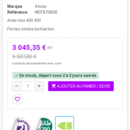
Marque
Atosa
Référence
MCF8708GR
Acier inox AISI 430
Portes vitrées battantes
3 045,35 €
HT
5 537,00 €
Livraison personnalisée avec suivi
En stock, départ sous 2 à 3 jours ouvrés
check
shopping_cart
remove
add
AJOUTER AU PANIER / DEVIS
favorite_border