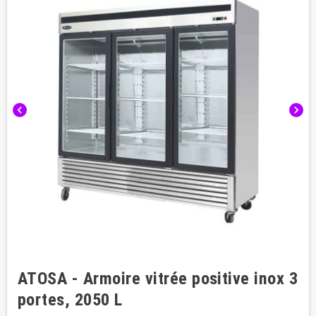
chevron_left
chevron_right
ATOSA - Armoire vitrée positive inox 3
portes, 2050 L