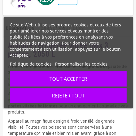
Ce site Web utilise ses propres cookies et ceux de tiers
DESCRIPTION
CARACTÉRISTIQUES
pour améliorer nos services et vous montrer des
publicités liées à vos préférences en analysant vos
habitudes de navigation. Pour donner votre
Armoire réfrigérée vitrée inox 3
consentement à son utilisation, appuyez sur le bouton
portes, 2050 L
Accepter.
Politique de cookies
Personnaliser les cookies
Armoire réfrigérateur professionnelle de
grande capacité de
2050 litres
. Elle est destinée aux professionnels du CHR et
TOUT ACCEPTER
spécialement conçue pour stocker vos bouteilles de
boissons, canettes, jus de fruits etc.
Armoire réfrigérée d'exposition de boissons est réalisée en
REJETER TOUT
inox 430 à l'exception du dos et du dessous. Elle dispose de
3
portes vitrées battantes
pour un chargement optimal de vos
produits.
Appareil au magnifique design à froid ventilé, de grande
visibilité. Toutes vos boissons sont conservées à une
température optimale et bien mis en avant, grâce à son