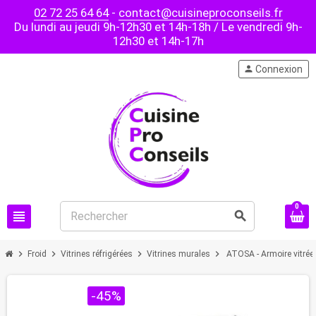
02 72 25 64 64
-
contact@cuisineproconseils.fr
Du lundi au jeudi 9h-12h30 et 14h-18h / Le vendredi 9h-
12h30 et 14h-17h
person
Connexion
0
view_headline
search
chevron_right
chevron_right
chevron_right
chevron_right
Froid
Vitrines réfrigérées
Vitrines murales
ATOSA - Armoire vitrée 
PROMO !
-45%