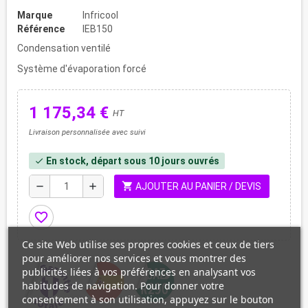
Marque
Infricool
Référence
IEB150
Condensation ventilé
Système d'évaporation forcé
1 175,34 €
HT
Livraison personnalisée avec suivi
En stock, départ sous 10 jours ouvrés
check
shopping_cart
remove
add
AJOUTER AU PANIER / DEVIS
favorite_border
Ce site Web utilise ses propres cookies et ceux de tiers
pour améliorer nos services et vous montrer des
publicités liées à vos préférences en analysant vos
habitudes de navigation. Pour donner votre
consentement à son utilisation, appuyez sur le bouton