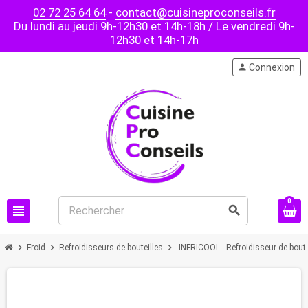
02 72 25 64 64
-
contact@cuisineproconseils.fr
Du lundi au jeudi 9h-12h30 et 14h-18h / Le vendredi 9h-
12h30 et 14h-17h
person
Connexion
0
view_headline
search
chevron_right
chevron_right
chevron_right
Froid
Refroidisseurs de bouteilles
INFRICOOL - Refroidisseur de boutei