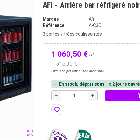
AFI - Arrière bar réfrigéré noi
Marque
Afi
Référence
A-C3C
3 portes vitrées coulissantes
1 060,50 €
HT
1 515,00 €
Livraison personnalisée avec suivi
En stock, départ sous 1 à 2 jours ouvr
check
shopp
remove
add
favorite_border
zoom_out_map