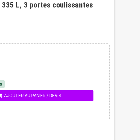
r 335 L, 3 portes coulissantes
és
ing_cart
AJOUTER AU PANIER / DEVIS