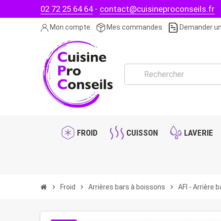
02 72 25 64 64
-
contact@cuisineproconseils.fr
Mon compte
Mes commandes
Demander un
FROID
CUISSON
LAVERIE
chevron_right
Froid
chevron_right
Arrières bars à boissons
chevron_right
AFI - Arrière 