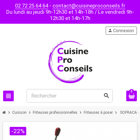
02 72 25 64 64
-
contact@cuisineproconseils.fr
Du lundi au jeudi 9h-12h30 et 14h-18h / Le vendredi 9h-
12h30 et 14h-17h
person
Connexion
0
view_headline
search
chevron_right
chevron_right
chevron_right
chevron_right
Cuisson
Friteuses professionnelles
Friteuses à poser
SOFRACA - F
-22%