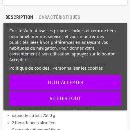
DESCRIPTION
CARACTÉRISTIQUES
DOCUMENTS JOINTS
Ce site Web utilise ses propres cookies et ceux de tiers
pour améliorer nos services et vous montrer des
Soyez prêt et équipé pour faire vos chichis grâce à notre
publicités liées à vos préférences en analysant vos
offre : friteuse + doseur à chichi.
habitudes de navigation. Pour donner votre
consentement à son utilisation, appuyez sur le bouton
Informations :
Accepter.
Dimensions du doseur :
mm (LxPxH)
730 x 300 x 560
Politique de cookies
Personnaliser les cookies
Construction tout inox
1 thermostat de sécurité
TOUT ACCEPTER
1 vidange de sécurité
1 zone froide
REJETER TOUT
1 thermostat de régulation
1 grand panier 460 x 335 x 130 mm (LxPxH)
capacité du bac 2500 g
2 Résistances blindées