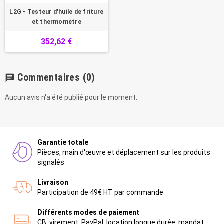
L2G - Testeur d'huile de friture
et thermomètre
352,62 €
Commentaires
(0)
chat
Aucun avis n'a été publié pour le moment.
Garantie totale
Pièces, main d'œuvre et déplacement sur les produits
signalés
Livraison
Participation de 49€ HT par commande
Différents modes de paiement
CB, virement, PayPal, location longue durée, mandat