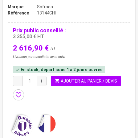
Marque
Sofraca
Référence
13144CHI
Prix public conseillé :
3 355,00 € HT
2 616,90 €
HT
Livraison personnalisée avec suivi
En stock, départ sous 1 à 2 jours ouvrés
check
shopping_cart
remove
add
AJOUTER AU PANIER / DEVIS
favorite_border