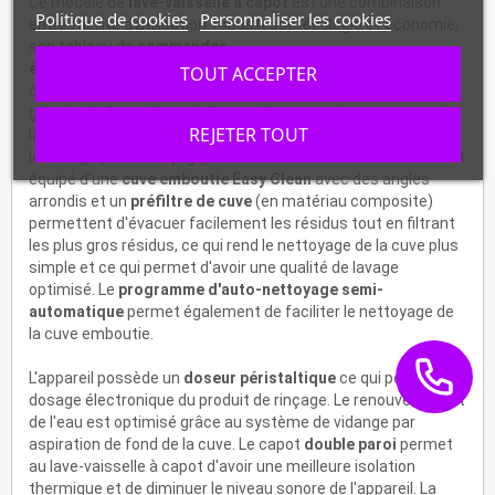
Ce modèle de
lave-vaisselle à capot
est une combinaison
Politique de cookies
Personnaliser les cookies
entre facilité d'utilisation, robustesse, écologie et économie,
son tableau de
commandes
électroniques
(étanchéité parfaite, tableau de commandes
TOUT ACCEPTER
de classe IPX5) permet d'avoir un
affichage digital
et de
gérer les informations de l'appareil comme le programme de
REJETER TOUT
lavage sélectionné, la température, l'état du cycle de lavage,
le dosage pour le rinçage, etc. Ce modèle de lave-vaisselle est
équipé d'une
cuve emboutie Easy Clean
avec des angles
arrondis et un
préfiltre
de cuve
(en matériau composite)
permettent d'évacuer facilement les résidus tout en filtrant
les plus gros résidus, ce qui rend le nettoyage de la cuve plus
simple et ce qui permet d'avoir une qualité de lavage
optimisé. Le
programme d'auto-nettoyage semi-
automatique
permet également de faciliter le nettoyage de
la cuve emboutie.
L'appareil possède un
doseur péristaltique
ce qui permet un
dosage électronique du produit de rinçage. Le renouvellement
de l'eau est optimisé grâce au système de vidange par
aspiration de fond de la cuve. Le capot
double paroi
permet
au lave-vaisselle à capot d'avoir une meilleure isolation
thermique et de diminuer le niveau sonore de l'appareil. La