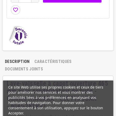
favorite_border
DESCRIPTION
CARACTÉRISTIQUES
DOCUMENTS JOINTS
Lave-vaisselle à capot ouverture 465
Ce site Web utilise ses propres cookies et ceux de tiers
mm avec condensateur de buée -
pour améliorer nos services et vous montrer des
Gamme NIAGARA - ELETTROBAR
publicités liées à vos préférences en analysant vos
habitudes de navigation. Pour donner votre
- NIAG281RV1
consentement à son utilisation, appuyez sur le bouton
Accepter.