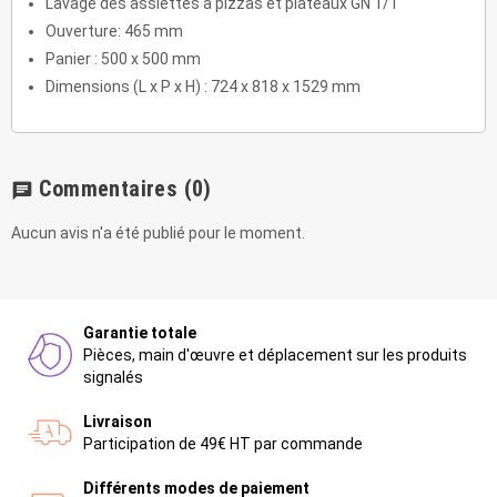
Lavage des assiettes à pizzas et plateaux GN 1/1
Ouverture: 465 mm
Panier : 500 x 500 mm
Dimensions (L x P x H) :
724 x 818 x 1529 mm
Commentaires
(0)
chat
Aucun avis n'a été publié pour le moment.
Garantie totale
Pièces, main d'œuvre et déplacement sur les produits
signalés
Livraison
Participation de 49€ HT par commande
Différents modes de paiement