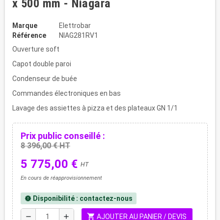
x 500 mm - Niagara
Marque
Elettrobar
Référence
NIAG281RV1
Ouverture soft
Capot double paroi
Condenseur de buée
Commandes électroniques en bas
Lavage des assiettes à pizza et des plateaux GN 1/1
Prix public conseillé :
8 396,00 € HT
5 775,00 €
HT
En cours de réapprovisionnement
Disponibilité : contactez-nous
new_releases
shopping_cart
remove
add
AJOUTER AU PANIER / DEVIS