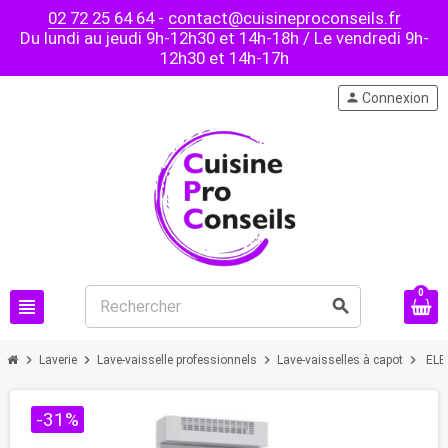
02 72 25 64 64
-
contact@cuisineproconseils.fr
Du lundi au jeudi 9h-12h30 et 14h-18h / Le vendredi 9h-
12h30 et 14h-17h
person
Connexion
0
view_headline
search
chevron_right
chevron_right
chevron_right
chevron_right
Laverie
Lave-vaisselle professionnels
Lave-vaisselles à capot
ELE
-31%