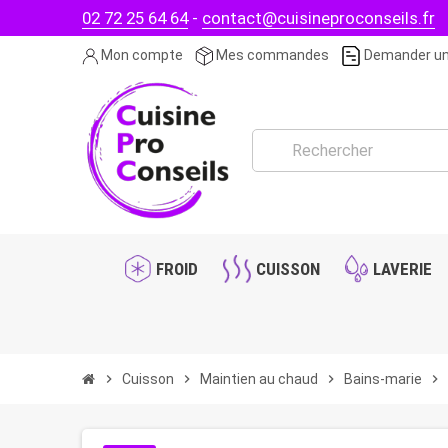
02 72 25 64 64
-
contact@cuisineproconseils.fr
Mon compte
Mes commandes
Demander un
FROID
CUISSON
LAVERIE
chevron_right
Cuisson
chevron_right
Maintien au chaud
chevron_right
Bains-marie
chevron_right