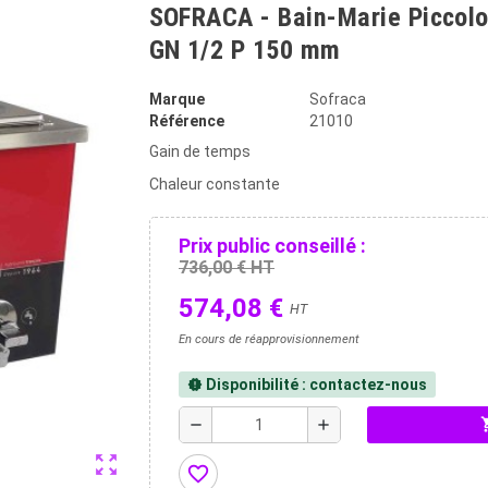
SOFRACA - Bain-Marie Piccolo 
GN 1/2 P 150 mm
Marque
Sofraca
Référence
21010
Gain de temps
Chaleur constante
Prix public conseillé :
736,00 € HT
574,08 €
HT
En cours de réapprovisionnement
Disponibilité : contactez-nous
new_releases
shopp
remove
add
zoom_out_map
favorite_border