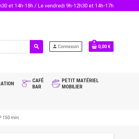
2h30 et 14h-18h / Le vendredi 9h-12h30 et 14h-17h
0
search
person
Connexion
0,00 €
CAFÉ
PETIT MATÉRIEL
ATION
BAR
MOBILIER
2 P 150 mm