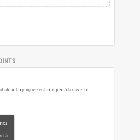
OINTS
chaleur. La poignée est intégrée à la cuve. Le
 nos
nt à