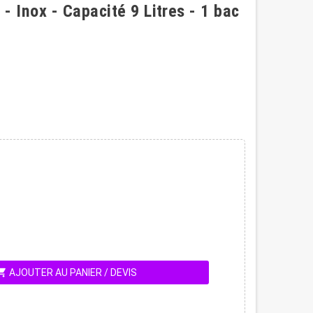
- Inox - Capacité 9 Litres - 1 bac
ing_cart
AJOUTER AU PANIER / DEVIS