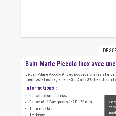
DESC
Bain-Marie Piccolo Inox avec une
Ce bain-Marie Piccolo 9 litres possède une résistance au
thermostat est réglable de 30°C à 110°C. Il est fourn
Informations :
Construction tout inox
Ce s
Capacité : 1 Bac gastro 1/2 P 150 mm
serv
1 thermostat
anal
1 vidange