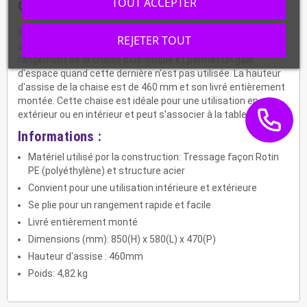
de 2) - BOLERO - GL303
TOUT ACCEPTER
Cette chaise pliante en tressage façon rotin polyéthylène a
REJETER TOUT
une structure en acier. Le système de pliage rend le
rangement de la chaise plus simple et permet un gain
d'espace quand cette dernière n'est pas utilisée. La hauteur
d'assise de la chaise est de 460 mm et son livré entièrement
montée. Cette chaise est idéale pour une utilisation en
extérieur ou en intérieur et peut s'associer à la table GL303.
Informations :
Matériel utilisé por la construction: Tressage façon Rotin
PE (polyéthylène) et structure acier
Convient pour une utilisation intérieure et extérieure
Se plie pour un rangement rapide et facile
Livré entièrement monté
Dimensions (mm): 850(H) x 580(L) x 470(P)
Hauteur d'assise : 460mm
Poids: 4,82 kg