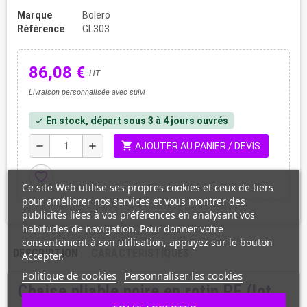
Marque
Bolero
Référence
GL303
86,08 €
HT
Livraison personnalisée avec suivi
En stock, départ sous 3 à 4 jours ouvrés
check
shopping_cart
remove
add
AJOUTER AU PANIER / DEVIS
favorite_border
Ce site Web utilise ses propres cookies et ceux de tiers
pour améliorer nos services et vous montrer des
publicités liées à vos préférences en analysant vos
habitudes de navigation. Pour donner votre
consentement à son utilisation, appuyez sur le bouton
DESCRIPTION
CARACTÉRISTIQUES
Accepter.
Politique de cookies
Personnaliser les cookies
Chaise pliable noire en rotin PE (lot