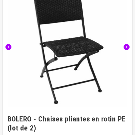
chevron_left
chevron_right
BOLERO - Chaises pliantes en rotin PE
(lot de 2)