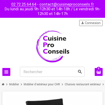
02 72 25 64 64
-
contact@cuisineproconseils.fr
Du lundi au jeudi 9h-12h30 et 14h-18h / Le vendredi 9h-
12h30 et 14h-17h
person
Connexion
0
view_headline
search
chevron_right
chevron_right
chevron_right
chevron_right
Mobilier
Mobilier d'extérieur pour CHR
Chaises restaurant extérieur
PROMO !