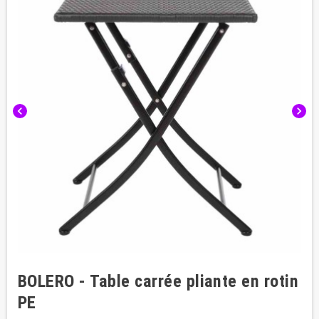
chevron_left
chevron_right
BOLERO - Table carrée pliante en rotin
PE