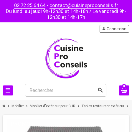
02 72 25 64 64
-
contact@cuisineproconseils.fr
Du lundi au jeudi 9h-12h30 et 14h-18h / Le vendredi 9h-
12h30 et 14h-17h
person
Connexion
0
view_headline
search
chevron_right
chevron_right
chevron_right
chevron_right
Mobilier
Mobilier d'extérieur pour CHR
Tables restaurant extérieur
PROMO !