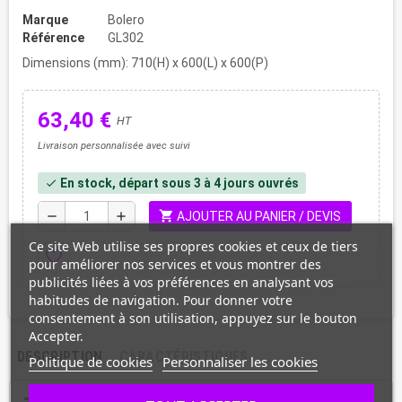
Marque
Bolero
Référence
GL302
Dimensions (mm): 710(H) x 600(L) x 600(P)
63,40 €
HT
Livraison personnalisée avec suivi
En stock, départ sous 3 à 4 jours ouvrés
check
shopping_cart
remove
add
AJOUTER AU PANIER / DEVIS
Ce site Web utilise ses propres cookies et ceux de tiers
favorite_border
pour améliorer nos services et vous montrer des
publicités liées à vos préférences en analysant vos
habitudes de navigation. Pour donner votre
consentement à son utilisation, appuyez sur le bouton
Accepter.
DESCRIPTION
CARACTÉRISTIQUES
Politique de cookies
Personnaliser les cookies