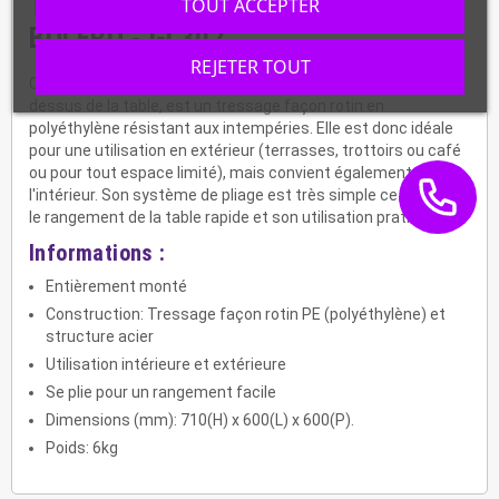
Table carrée pliable en rotin PE -
TOUT ACCEPTER
BOLERO - GL302
REJETER TOUT
Cette table pliante, carrée à une structure en acier et le
dessus de la table, est un tressage façon rotin en
polyéthylène résistant aux intempéries. Elle est donc idéale
pour une utilisation en extérieur (terrasses, trottoirs ou café
ou pour tout espace limité), mais convient également pour
l'intérieur. Son système de pliage est très simple ce qui rend
le rangement de la table rapide et son utilisation pratique.
Informations :
Entièrement monté
Construction: Tressage façon rotin PE (polyéthylène) et
structure acier
Utilisation intérieure et extérieure
Se plie pour un rangement facile
Dimensions (mm): 710(H) x 600(L) x 600(P).
Poids: 6kg