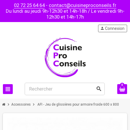
02 72 25 64 64
-
contact@cuisineproconseils.fr
Du lundi au jeudi 9h-12h30 et 14h-18h / Le vendredi 9h-
12h30 et 14h-17h
person
Connexion
0
view_headline
search
chevron_right
chevron_right
Accessoires
AFI - Jeu de glissières pour armoire froide 600 x 800