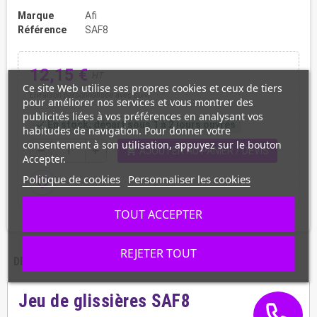
Marque
Afi
Référence
SAF8
12,15 €
HT
Ce site Web utilise ses propres cookies et ceux de tiers
Livraison personnalisée avec suivi
pour améliorer nos services et vous montrer des
publicités liées à vos préférences en analysant vos
En stock, départ sous 1 à 2 jours ouvrés
check
habitudes de navigation. Pour donner votre
consentement à son utilisation, appuyez sur le bouton
shopping_cart
remove
add
AJOUTER AU PANIER / DEVIS
Accepter.
Politique de cookies
Personnaliser les cookies
favorite_border
TOUT ACCEPTER
REJETER TOUT
DESCRIPTION
CARACTÉRISTIQUES
Jeu de glissières SAF8