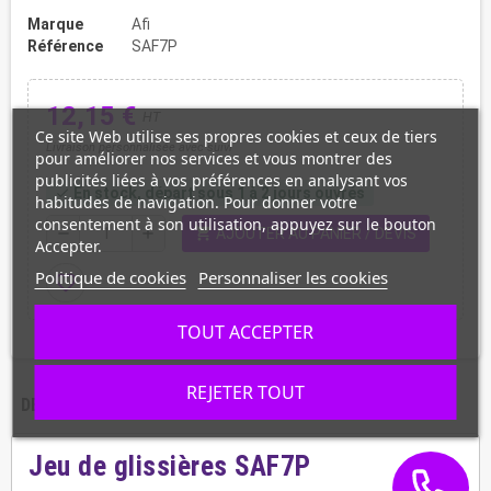
Marque
Afi
Référence
SAF7P
12,15 €
HT
Ce site Web utilise ses propres cookies et ceux de tiers
Livraison personnalisée avec suivi
pour améliorer nos services et vous montrer des
publicités liées à vos préférences en analysant vos
En stock, départ sous 1 à 2 jours ouvrés
check
habitudes de navigation. Pour donner votre
consentement à son utilisation, appuyez sur le bouton
shopping_cart
remove
add
AJOUTER AU PANIER / DEVIS
Accepter.
Politique de cookies
Personnaliser les cookies
favorite_border
TOUT ACCEPTER
REJETER TOUT
DESCRIPTION
CARACTÉRISTIQUES
Jeu de glissières SAF7P