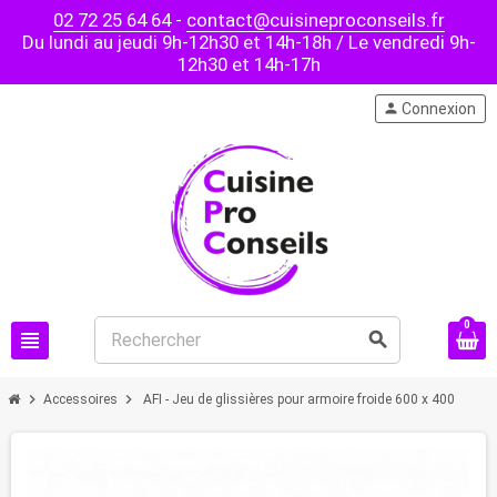
02 72 25 64 64
-
contact@cuisineproconseils.fr
Du lundi au jeudi 9h-12h30 et 14h-18h / Le vendredi 9h-
12h30 et 14h-17h
person
Connexion
0
view_headline
search
chevron_right
chevron_right
Accessoires
AFI - Jeu de glissières pour armoire froide 600 x 400