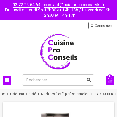
02 72 25 64 64
-
contact@cuisineproconseils.fr
Du lundi au jeudi 9h-12h30 et 14h-18h / Le vendredi 9h-
12h30 et 14h-17h
person
Connexion
0
view_headline
search
chevron_right
chevron_right
chevron_right
chevron_right
Café - Bar
Café
Machines à café professionnelles
BARTSCHER - Ma