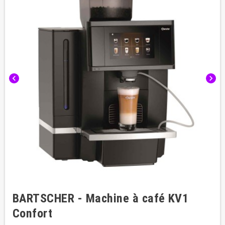
chevron_left
chevron_right
BARTSCHER - Machine à café KV1
Confort