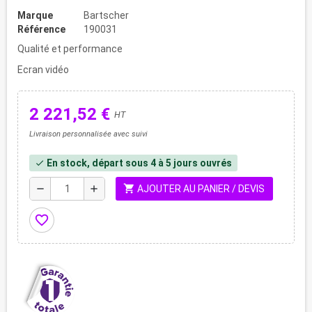
Marque
Bartscher
Référence
190031
Qualité et performance
Ecran vidéo
2 221,52 €
HT
Livraison personnalisée avec suivi
En stock, départ sous 4 à 5 jours ouvrés
check
shopping_cart
remove
add
AJOUTER AU PANIER / DEVIS
favorite_border