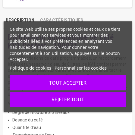
DESCRIPTION
CARACTÉRISTIQUES
Ce site Web utilise ses propres cookies et ceux de tiers
pour améliorer nos services et vous montrer des
Distributeur automatique de café
publicités liées à vos préférences en analysant vos
KV1 Confort - 190031
habitudes de navigation. Pour donner votre
consentement à son utilisation, appuyez sur le bouton
Avec 23 variations de café programmables, un raccordement
Accepter.
à l'eau et un réservoir d'eau de 6 litres, ce KV1 confort permet
Politique de cookies
Personnaliser les cookies
de savourer de délicieux cafés avec une commande tactile
simple et intuitive. L'écran publicitaire de 7 pouces
TOUT ACCEPTER
programmable ainsi que le design élégant de la machine sont
parfait pour vous faire patienter pendant la réalisation de soit
un expresso, un capuccino, un latte macchiato.
REJETER TOUT
Vous avez la possibilité de régler :
Degré de mouture à 5 niveaux
Dosage du café
Quantité d'eau