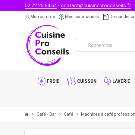
02 72 25 64 64
-
contact@cuisineproconseils.fr
Mon compte
Mes commandes
Demander un
FROID
CUISSON
LAVERIE
chevron_right
Café - Bar
chevron_right
Café
chevron_right
Machines à café profession