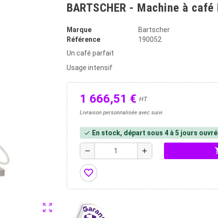
BARTSCHER - Machine à café 
Marque
Bartscher
Référence
190052
Un café parfait
Usage intensif
1 666,51 €
HT
Livraison personnalisée avec suivi
En stock, départ sous 4 à 5 jours ouvr
check
shopp
remove
add
favorite_border
zoom_out_map