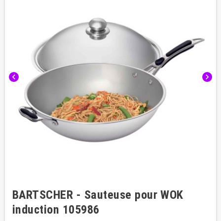
chevron_left
chevron_right
BARTSCHER - Sauteuse pour WOK
induction 105986