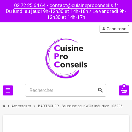
02 72 25 64 64
-
contact@cuisineproconseils.fr
Du lundi au jeudi 9h-12h30 et 14h-18h / Le vendredi 9h-
12h30 et 14h-17h
person
Connexion
0
view_headline
search
chevron_right
chevron_right
Accessoires
BARTSCHER - Sauteuse pour WOK induction 105986