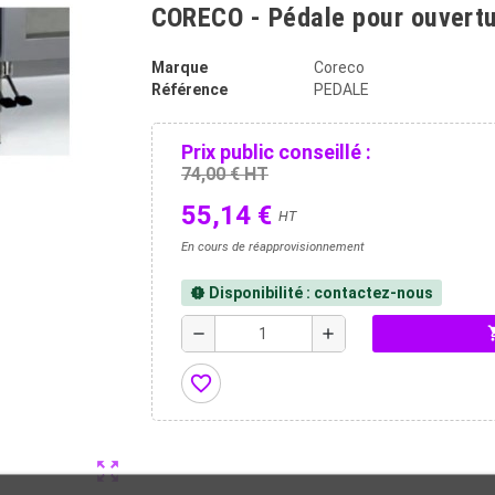
CORECO - Pédale pour ouvertu
Marque
Coreco
Référence
PEDALE
Prix public conseillé :
74,00 € HT
55,14 €
HT
En cours de réapprovisionnement
Disponibilité : contactez-nous
new_releases
shopp
remove
add
favorite_border
zoom_out_map