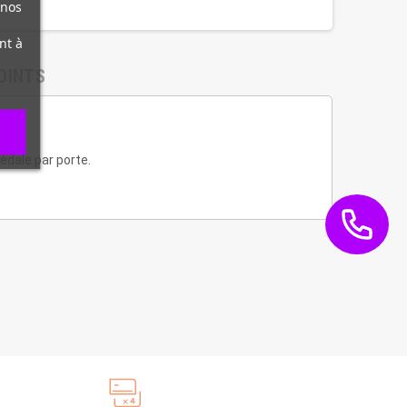
 nos
nt à
OINTS
édale par porte.