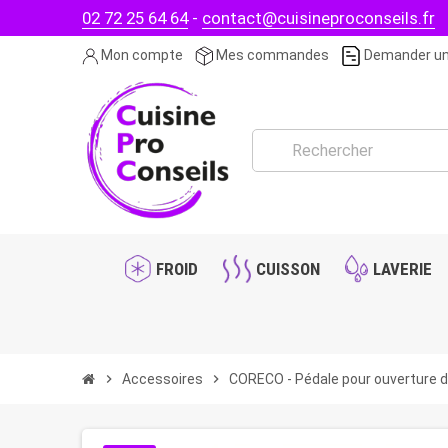
02 72 25 64 64
-
contact@cuisineproconseils.fr
Mon compte
Mes commandes
Demander un
FROID
CUISSON
LAVERIE
chevron_right
Accessoires
chevron_right
CORECO - Pédale pour ouverture d