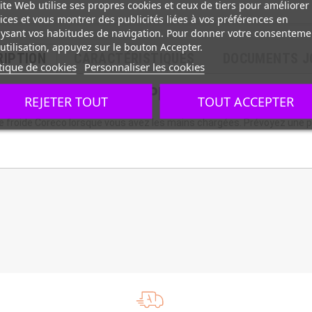
ite Web utilise ses propres cookies et ceux de tiers pour améliorer
ices et vous montrer des publicités liées à vos préférences en
ysant vos habitudes de navigation. Pour donner votre consenteme
utilisation, appuyez sur le bouton Accepter.
RIPTION
CARACTÉRISTIQUES
DOCUMENTS J
tique de cookies
Personnaliser les cookies
ires froides Coreco, PEDALE
REJETER TOUT
TOUT ACCEPTER
re froide Coreco lorsque vous avez les mains chargées. Prévoyez une p