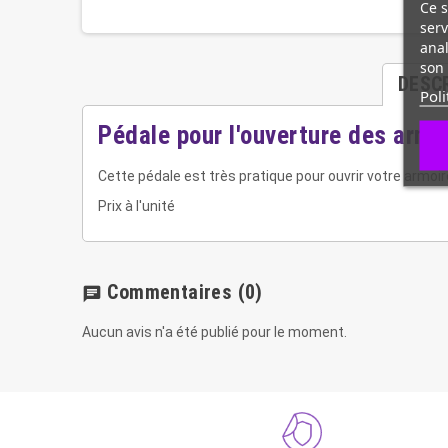
Ce s
serv
anal
son 
DESC
Poli
Pédale pour l'ouverture des armo
Cette pédale est très pratique pour ouvrir votre armoi
Prix à l'unité
Commentaires
(0)
chat
Aucun avis n'a été publié pour le moment.