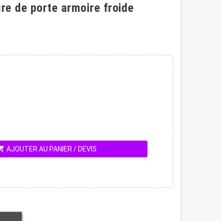
re de porte armoire froide
ing_cart
AJOUTER AU PANIER / DEVIS