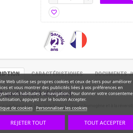
favorite_border
RIPTION
CARACTÉRISTIQUES
DOCUMENTS J
ite Web utilise ses propres cookies et ceux de tiers pour améliorer
ices et vous montrer des publicités liées à vos préférences en
 4 gaufres (24 alvéoles)
ysant vos habitudes de navigation. Pour donner votre consenteme
utilisation, appuyez sur le bouton Accepter.
s gaufres grâce à sa répartition de chaleur homogène et à la réversibil
tique de cookies
Personnaliser les cookies
REJETER TOUT
TOUT ACCEPTER