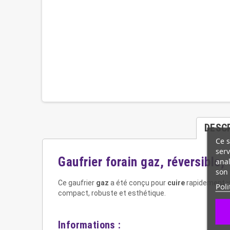
DESC
Ce s
serv
Gaufrier forain gaz, réversible,
anal
son 
Ce gaufrier
gaz
a été conçu pour
cuire
rapidement vo
Poli
compact, robuste et esthétique.
Informations :