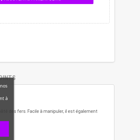
OINTS
 nos
nt à
ité des fers. Facile à manipuler, il est également