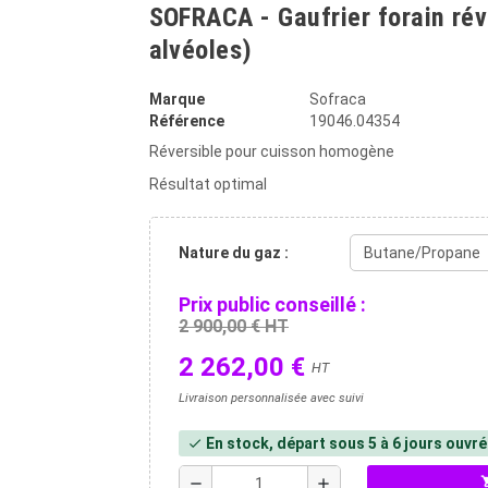
SOFRACA - Gaufrier forain rév
alvéoles)
Marque
Sofraca
Référence
19046.04354
Réversible pour cuisson homogène
Résultat optimal
Nature du gaz :
Prix public conseillé :
2 900,00 € HT
2 262,00 €
HT
Livraison personnalisée avec suivi
En stock, départ sous 5 à 6 jours ouvr
check
shopp
remove
add