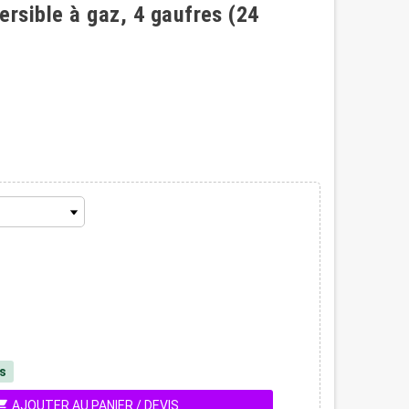
ersible à gaz, 4 gaufres (24
és
ing_cart
AJOUTER AU PANIER / DEVIS