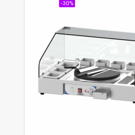
PROMO !
-30%