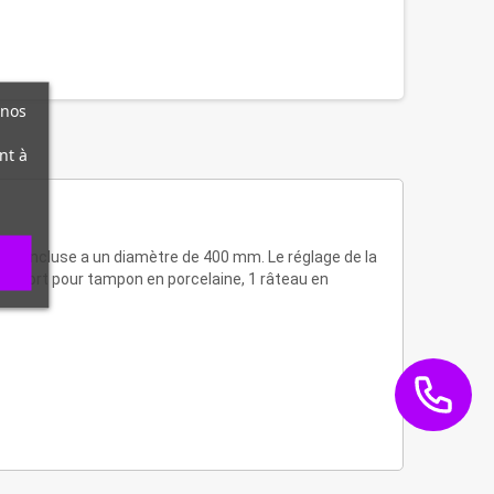
 nos
nt à
rique incluse a un diamètre de 400 mm. Le réglage de la
support pour tampon en porcelaine, 1 râteau en