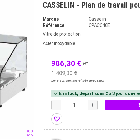
CASSELIN - Plan de travail po
Marque
Casselin
Référence
CPACC40E
Vitre de protection
Acier inoxydable
986,30 €
HT
1 409,00 €
Livraison personnalisée avec suivi
En stock, départ sous 2 à 3 jours ouvr
check
shopp
remove
add
favorite_border
zoom_out_map