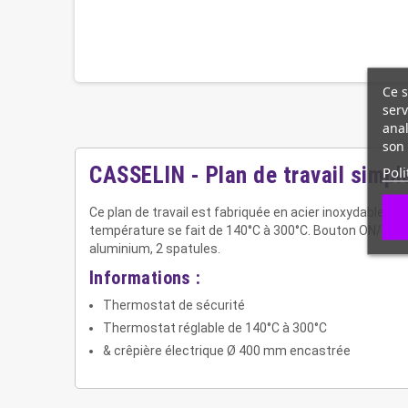
Ce s
serv
anal
son 
Poli
CASSELIN - Plan de travail simpl
Ce plan de travail est fabriquée en acier inoxydable av
température se fait de 140°C à 300°C. Bouton ON/OFF e
aluminium, 2 spatules.
Informations :
Thermostat de sécurité
Thermostat réglable de 140°C à 300°C
& crêpière électrique Ø 400 mm encastrée