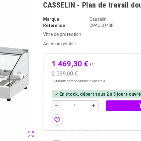
CASSELIN - Plan de travail do
Marque
Casselin
Référence
CPACCD40E
Vitre de protection
Acier inoxydable
1 469,30 €
HT
2 099,00 €
Livraison personnalisée avec suivi
En stock, départ sous 2 à 3 jours ouvr
check
shopp
remove
add
favorite_border
zoom_out_map