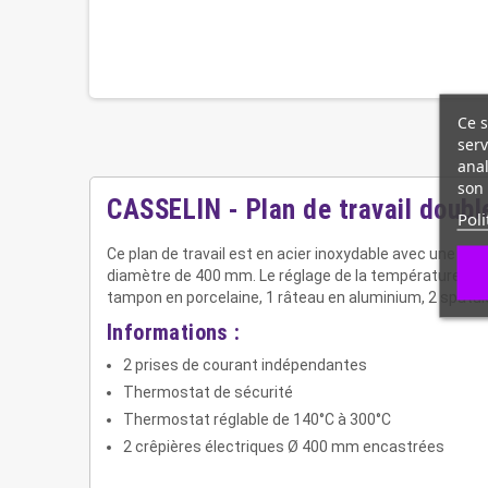
Ce s
serv
anal
son 
CASSELIN - Plan de travail doubl
Poli
Ce plan de travail est en acier inoxydable avec une v
diamètre de 400 mm. Le réglage de la température se 
tampon en porcelaine, 1 râteau en aluminium, 2 spatul
Informations :
2 prises de courant indépendantes
Thermostat de sécurité
Thermostat réglable de 140°C à 300°C
2 crêpières électriques Ø 400 mm encastrées