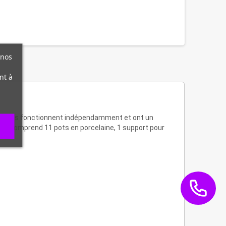
 nos
nt à
 incluses fonctionnent indépendamment et ont un
ack comprend 11 pots en porcelaine, 1 support pour