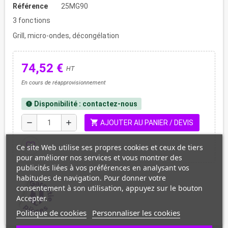
Référence
25MG90
3 fonctions
Grill, micro-ondes, décongélation
74,52 €
HT
En cours de réapprovisionnement
Disponibilité : contactez-nous
new_releases
shopping_cart
remove
add
AJOUTER AU PANIER / DEVIS
favorite_border
Ce site Web utilise ses propres cookies et ceux de tiers
pour améliorer nos services et vous montrer des
publicités liées à vos préférences en analysant vos
habitudes de navigation. Pour donner votre
consentement à son utilisation, appuyez sur le bouton
Accepter.
Politique de cookies
Personnaliser les cookies