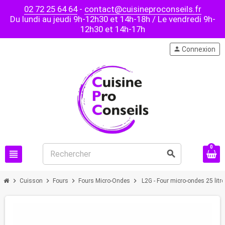
02 72 25 64 64
-
contact@cuisineproconseils.fr
Du lundi au jeudi 9h-12h30 et 14h-18h / Le vendredi 9h-
12h30 et 14h-17h
person
Connexion
0
view_headline
search
chevron_right
chevron_right
chevron_right
chevron_right
Cuisson
Fours
Fours Micro-Ondes
L2G - Four micro-ondes 25 litr