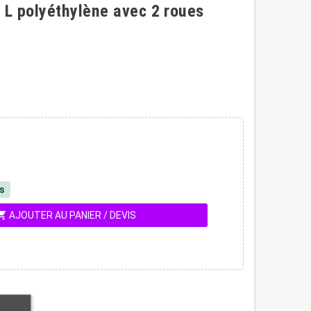
 L polyéthylène avec 2 roues
és
ing_cart
AJOUTER AU PANIER / DEVIS