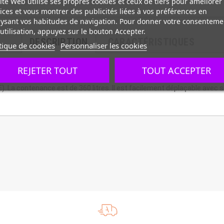
ite Web utilise ses propres cookies et ceux de tiers pour améliorer
ices et vous montrer des publicités liées à vos préférences en
ysant vos habitudes de navigation. Pour donner votre consenteme
utilisation, appuyez sur le bouton Accepter.
DESCRIPTION
CARACTÉRISTIQUES
tique de cookies
Personnaliser les cookies
thylène sur roues
REJETER TOUT
TOUT ACCEPTER
). La contenance est de 360 litres. Il est facilement déplaçable avec