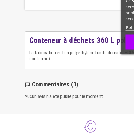
Ce s
serv
anal
son 
Poli
Conteneur à déchets 360 L polyé
La fabrication est en polyéthylène haute densité (HDPE
conforme).
Commentaires
(0)
chat
Aucun avis n'a été publié pour le moment.