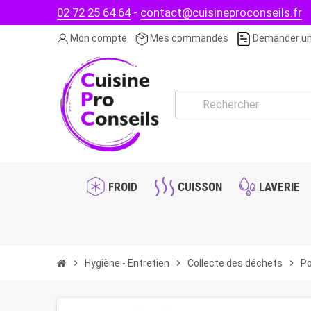
02 72 25 64 64
-
contact@cuisineproconseils.fr
Mon compte
Mes commandes
Demander un
FROID
CUISSON
LAVERIE
chevron_right
Hygiène - Entretien
chevron_right
Collecte des déchets
chevron_right
Po