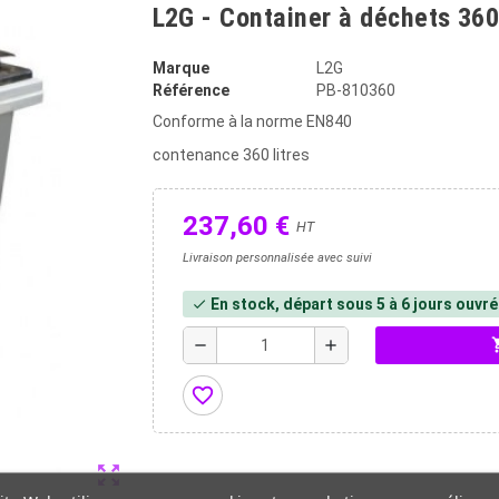
L2G - Container à déchets 360
Marque
L2G
Référence
PB-810360
Conforme à la norme EN840
contenance 360 litres
237,60 €
HT
Livraison personnalisée avec suivi
En stock, départ sous 5 à 6 jours ouvr
check
shopp
remove
add
favorite_border
zoom_out_map