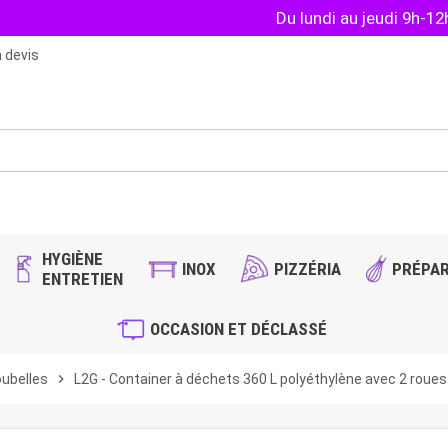
Du lundi au jeudi 9h-1
 devis
HYGIÈNE
INOX
PIZZÉRIA
PRÉPAR
ENTRETIEN
OCCASION ET DÉCLASSÉ
ubelles
chevron_right
L2G - Container à déchets 360 L polyéthylène avec 2 roues