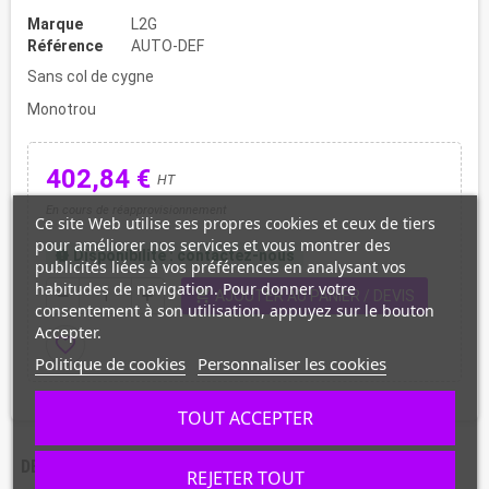
Marque
L2G
Référence
AUTO-DEF
Sans col de cygne
Monotrou
402,84 €
HT
En cours de réapprovisionnement
Ce site Web utilise ses propres cookies et ceux de tiers
pour améliorer nos services et vous montrer des
Disponibilité : contactez-nous
new_releases
publicités liées à vos préférences en analysant vos
habitudes de navigation. Pour donner votre
shopping_cart
remove
add
AJOUTER AU PANIER / DEVIS
consentement à son utilisation, appuyez sur le bouton
Accepter.
favorite_border
Politique de cookies
Personnaliser les cookies
TOUT ACCEPTER
DESCRIPTION
CARACTÉRISTIQUES
REJETER TOUT