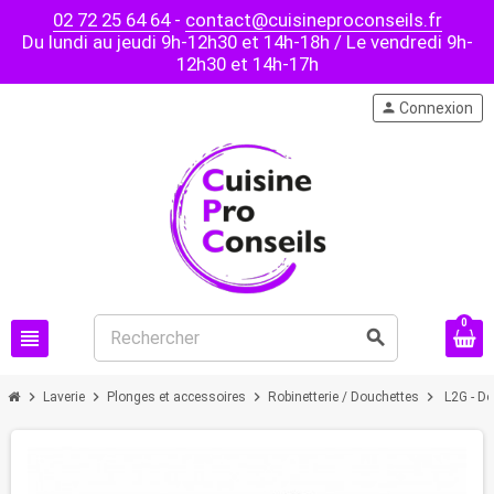
02 72 25 64 64
-
contact@cuisineproconseils.fr
Du lundi au jeudi 9h-12h30 et 14h-18h / Le vendredi 9h-
12h30 et 14h-17h
person
Connexion
0
view_headline
search
chevron_right
chevron_right
chevron_right
chevron_right
Laverie
Plonges et accessoires
Robinetterie / Douchettes
L2G - D