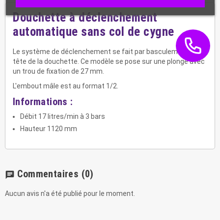
Douchette à déclenchement
automatique sans col de cygne
Le système de déclenchement se fait par basculement de la
tête de la douchette. Ce modèle se pose sur une plonge avec
un trou de fixation de 27 mm.
L'embout mâle est au format 1/2.
Informations :
Débit 17 litres/min à 3 bars
Hauteur 1120 mm
Commentaires
(0)
chat
Aucun avis n'a été publié pour le moment.